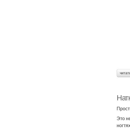
читат
Натк
Прост
Это н
ногтя