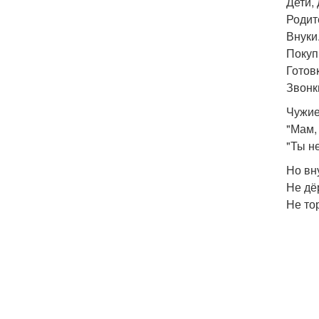
Дети,
Родит
Внуки
Покуп
Готов
Звонк
Чужие
"Мам,
"Ты н
Но вн
Не дё
Не то