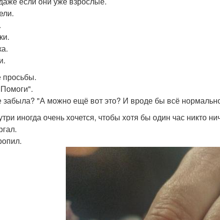
 даже если они уже взрослые.
ели.
.
ки.
ка.
и.
 просьбы.
 Помоги".
е забыла? "А можно ещё вот это? И вроде бы всё нормально
утри иногда очень хочется, чтобы хотя бы один час никто ни
ргал.
ропил.