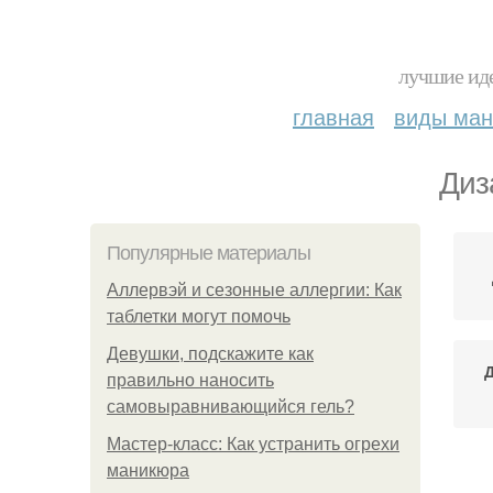
лучшие иде
главная
виды ма
Диз
Популярные материалы
Аллервэй и сезонные аллергии: Как
таблетки могут помочь
Девушки, подскажите как
Д
правильно наносить
самовыравнивающийся гель?
Мастер-класс: Как устранить огрехи
маникюра