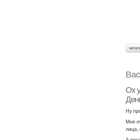
читат
Вас
Ох у
День
Ну пр
Мне о
лица, 
А рес