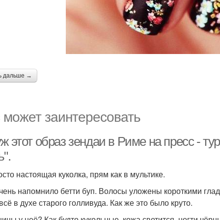
ь дальше →
 может заинтересовать
ж этот образ зендаи в Риме на пресс - т
".
осто настоящая куколка, прям как в мультике.
чень напомнило бетти буп. Волосы уложены короткими глад
всё в духе старого голливуда. Как же это было круто.
ницы у неё? Как будто кукольные, кожа светится, ногти чёрн