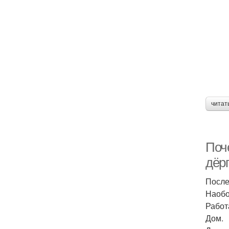
читат
Поч
дёрг
После
Наобо
Работ
Дом.