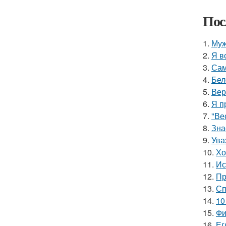
Пос
1.
Муж
2.
Я в
3.
Сам
4.
Бел
5.
Вер
6.
Я п
7.
"Ве
8.
Зна
9.
Ува
10.
Хо
11.
Ис
12.
Пр
13.
Сп
14.
10
15.
Фи
16.
Ег