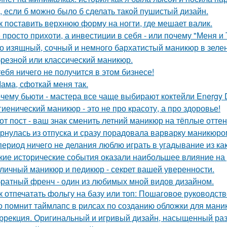
, если б можно было б сделать такой пушистый дизайн.
к поставить верхнюю форму на ногти, где мешает валик.
 просто прихоти, а инвестиции в себя - или почему "Меня и
о изящный, сочный и немного бархатистый маникюр в зелен
резной или классический маникюр.
тебя ничего не получится в этом бизнесе!
Мама, сфоткай меня так.
чему бьюти - мастера все чаще выбирают коктейли Energy D
гиенический маникюр - это не про красоту, а про здоровье!
от пост - ваш знак сменить летний маникюр на тёплые оттен
рнулась из отпуска и сразу порадовала варварку маникюро
период ничего не делания люблю играть в угадывание из ка
кие исторические события оказали наибольшее влияние на 
личный маникюр и педикюр - секрет вашей уверенности.
ратный френч - один из любимых мной видов дизайном.
к отпечатать фольгу на базу или топ: Пошаговое руководс
о помнит таймлапс в рилсах по созданию обложки для ман
ррекция. Оригинальный и игривый дизайн, насыщенный раз