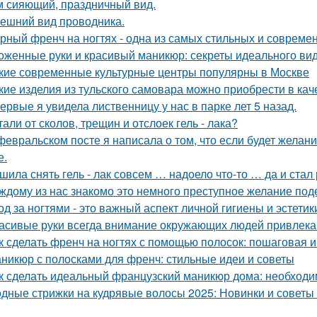
м сияющий, праздничный вид.
ешний вид проводника.
рный френч на ногтях - одна из самых стильных и совреме
оженные руки и красивый маникюр: секреты идеального вид
кие современные культурные центры популярны в Москве
кие изделия из тульского самовара можно приобрести в кач
ервые я увидела лиственницу у нас в парке лет 5 назад.
тали от сколов, трещин и отслоек гель - лака?
февральском посте я написала о том, что если будет желани
е.
шила снять гель - лак совсем … надоело что-то … да и ста
ждому из нас знакомо это немного преступное желание под
од за ногтями - это важный аспект личной гигиены и эстетик
асивые руки всегда внимание окружающих людей привлека
к сделать френч на ногтях с помощью полосок: пошаговая 
никюр с полосками для френч: стильные идеи и советы
к сделать идеальный французский маникюр дома: необход
дные стрижки на кудрявые волосы 2025: Новинки и советы 