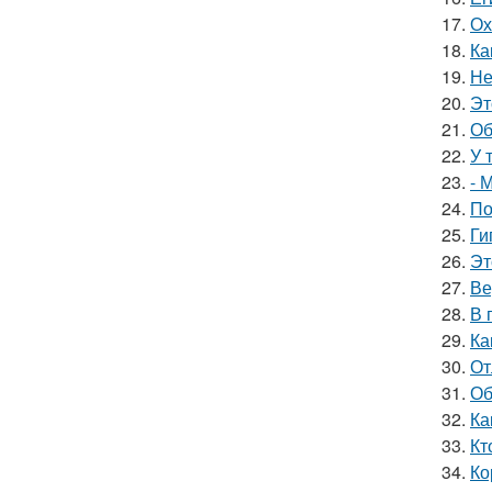
17.
Ох
18.
Ка
19.
Не
20.
Эт
21.
Об
22.
У 
23.
- 
24.
По
25.
Ги
26.
Эт
27.
Ве
28.
В 
29.
Ка
30.
От
31.
Об
32.
Ка
33.
Кт
34.
Ко