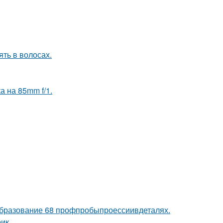
ять в волосах.
а на 85mm f/1.
бразование 68 профпробыпроессиивдеталях.
ик.