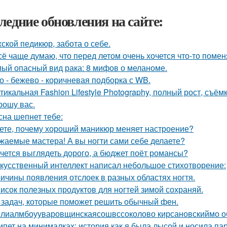
ледние обновления на сайте:
ской педикюр, забота о себе.
сё чаще думаю, что перед летом очень хочется что-то помен
ый опасный вид рака: 8 мифов о меланоме.
о - бежево - коричневая подборка с WB.
тикальная Fashion Lifestyle Photography, полный рост, съёмк
рошу вас.
сна шепнет тебе:
ете, почему хороший маникюр меняет настроение?
жаемые мастера! А вы ногти сами себе делаете?
чется выглядеть дорого, а бюджет поёт романсы?
кусственный интеллект написал небольшое стихотворение:
ичины появления отслоек в разных областях ногтя.
исок полезных продуктов для ногтей зимой сохраняй.
 задач, которые поможет решить обычный фен.
лиалмбоууваровщинскаясошвссоколово кирсановскиймо о
ипет на минималках: история как я была лысой и носила пар