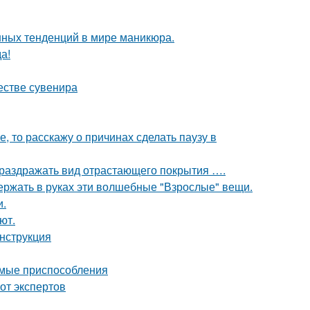
нных тенденций в мире маникюра.
а!
естве сувенира
е, то расскажу о причинах сделать паузу в
л раздражать вид отрастающего покрытия ….
ержать в руках эти волшебные "Взрослые" вещи.
и.
ют.
инструкция
имые приспособления
от экспертов