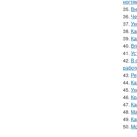
ногтя
35.
Вн
36.
Че
37.
Ух
38.
Ка
39.
Ка
40.
Вп
41.
Ус
42.
В 
работ
43.
Ре
44.
Ка
45.
Ух
46.
Кр
47.
Ка
48.
Ма
49.
Ка
50.
Мо