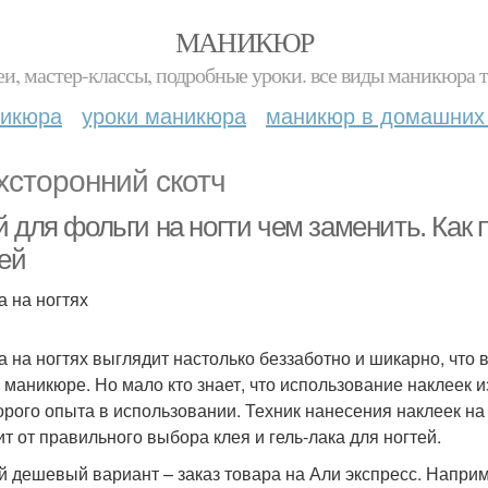
МАНИКЮР
и, мастер-классы, подробные уроки. все виды маникюра т
никюра
уроки маникюра
маникюр в домашних
хсторонний скотч
й для фольги на ногти чем заменить. Как
тей
а на ногтях
а на ногтях выглядит настолько беззаботно и шикарно, что
 маникюре. Но мало кто знает, что использование наклеек из
орого опыта в использовании. Техник нанесения наклеек на 
ит от правильного выбора клея и гель-лака для ногтей.
 дешевый вариант – заказ товара на Али экспресс. Наприм