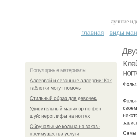
лучшие иде
главная
виды ма
Дву
Кле
Популярные материалы
ног
Аллервэй и сезонные аллергии: Как
Фольг
таблетки могут помочь
Стильный образ для девочек.
Фольг
своем
Удивительный маникюр по фен
некот
шуй: иероглифы на ногтях
завис
Обручальные кольца на заказ -
Самый
преимущества услуги