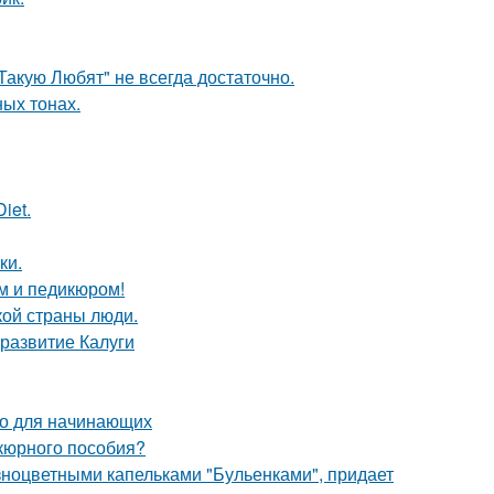
 Такую Любят" не всегда достаточно.
ых тонах.
iet.
ки.
м и педикюром!
кой страны люди.
развитие Калуги
тво для начинающих
икюрного пособия?
ноцветными капельками "Бульенками", придает