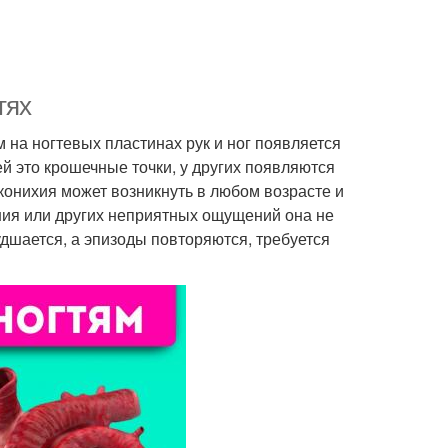
тях
м на ногтевых пластинах рук и ног появляется
й это крошечные точки, у других появляются
йконихия может возникнуть в любом возрасте и
ения или других неприятных ощущений она не
худшается, а эпизоды повторяются, требуется