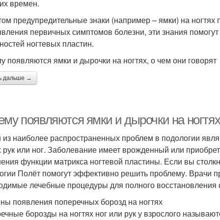
их времен.
том предупредительные знаки (например – ямки) на ногтях
явления первичных симптомов болезни, эти знания помогут
ностей ногтевых пластин.
у появляются ямки и дырочки на ногтях, о чем они говорят
ь дальше →
му появляются ямки и дырочки на ногтях.
 из наиболее распространенных проблем в подологии явл
х рук или ног. Заболевание имеет врожденный или приобре
ения функции матрикса ногтевой пластины. Если вы столкн
огии Полёт помогут эффективно решить проблему. Врачи пр
одимые лечебные процедуры для полного восстановления 
ны появления поперечных борозд на ногтях
ечные борозды на ногтях ног или рук у взрослого называют