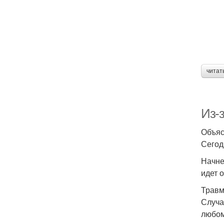
читат
Из-
Объяс
Сегод
Начне
идет 
Трав
Случа
любом