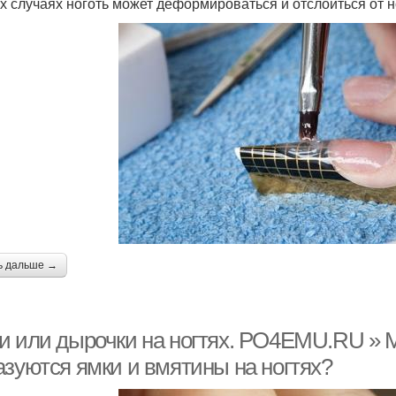
х случаях ноготь может деформироваться и отслоиться от н
ь дальше →
и или дырочки на ногтях. PO4EMU.RU »
азуются ямки и вмятины на ногтях?