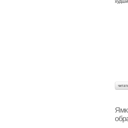
худши
читат
Ямк
обр