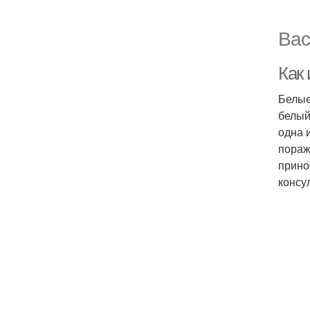
Вас
Как 
Белые
белый
одна 
пораж
прино
консу