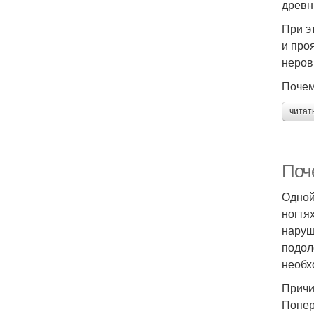
древн
При э
и про
неров
Почем
читат
Поче
Одной
ногтя
наруш
подол
необх
Причи
Попер