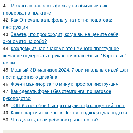
41.
Можно ли наносить фольгу на обычный лак:
проверка на практике
42.
Как Отпечатывать фольгу на ногти: пошаговая
инструкция
43.
Знаете, что происходит, когда вы не цените себя,
экономите на себе?
44.
Каждому из нас знакомо это немного преступное
желание подержать в руках эти волшебные "Взрослые"
вещи.
45.
Модный 3D-маникюр 2024: 7 оригинальных идей для
нестандартного дизайна
46.
Френч маникюр за 10 минут: простая инструкция
47.
Как сделать френч без стемпинга: пошаговое
руководство
48.
ТОП-5 способов быстро выучить французский язык
49.
Какие парки и скверы в Пскове подходят для отдыха
50.
Что делать, если ребёнок грызёт ногти?