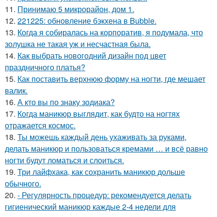
11.
Принимаю 5 микрорайон, дом 1.
12.
221225: обновление бэкхена в Bubble.
13.
Когда я собиралась на корпоратив, я подумала, что
золушка не такая уж и несчастная была.
14.
Как выбрать новогодний дизайн под цвет
праздничного платья?
15.
Как поставить верхнюю форму на ногти, где мешает
валик.
16.
А кто вы по знаку зодиака?
17.
Когда маникюр выглядит, как будто на ногтях
отражается космос.
18.
Ты можешь каждый день ухаживать за руками,
делать маникюр и пользоваться кремами … и всё равно
ногти будут ломаться и слоиться.
19.
Три лайфхака, как сохранить маникюр дольше
обычного.
20.
- Регулярность процедур: рекомендуется делать
гигиенический маникюр каждые 2-4 недели для