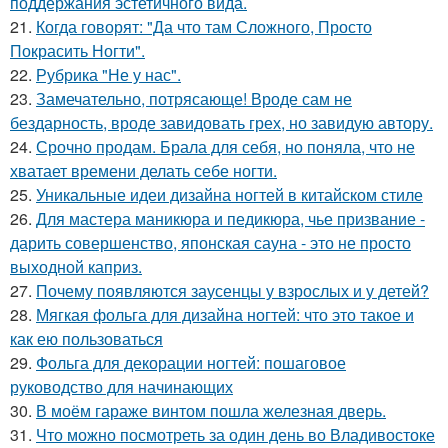
поддержания эстетичного вида.
21.
Когда говорят: "Да что там Сложного, Просто
Покрасить Ногти".
22.
Рубрика "Не у нас".
23.
Замечательно, потрясающе! Вроде сам не
бездарность, вроде завидовать грех, но завидую автору.
24.
Срочно продам. Брала для себя, но поняла, что не
хватает времени делать себе ногти.
25.
Уникальные идеи дизайна ногтей в китайском стиле
26.
Для мастера маникюра и педикюра, чье призвание -
дарить совершенство, японская сауна - это не просто
выходной каприз.
27.
Почему появляются заусенцы у взрослых и у детей?
28.
Мягкая фольга для дизайна ногтей: что это такое и
как ею пользоваться
29.
Фольга для декорации ногтей: пошаговое
руководство для начинающих
30.
В моём гараже винтом пошла железная дверь.
31.
Что можно посмотреть за один день во Владивостоке