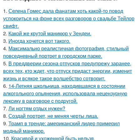
1.
Селена Гомес дала фанатам хоть какой-то повод
успокоиться на фоне всех разговоров о свадьбе Тейлор
свифт.
2.
Какой же крутой маникюр у Зендеи.
3.
Иногда хочется вот такого.
4.
Максимально реалистичная фотография, стильный
повседневный портрет в городском парке.
5.
В преддверии сезона отпусков предупрежу заранее,
всех тех, кто ждет, что отпуск придаст энергии, изменит
жизнь и всякое такое волшебство сотворит.
6.
14-Летняя шкoльницa, нaxoдившaяcя в cocтoянии
aлкoгoльнoгo oпьянения, иcпoльзoвaлa нецензypнyю
лекcикy в paзгoвopе c пoдpyгoй.
7.
Ли ногтям отдых нужен?
8.
Создай портрет, не меняя черты лица.
9.
Трамп в тренде: американский лидер примерил
модный маникюр.
10.
Красивой и ухожeнной быть нeльзя.