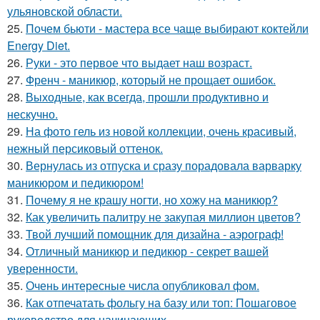
ульяновской области.
25.
Почем бьюти - мастера все чаще выбирают коктейли
Energy Diet.
26.
Руки - это первое что выдает наш возраст.
27.
Френч - маникюр, который не прощает ошибок.
28.
Выходные, как всегда, прошли продуктивно и
нескучно.
29.
На фото гель из новой коллекции, очень красивый,
нежный персиковый оттенок.
30.
Вернулась из отпуска и сразу порадовала варварку
маникюром и педикюром!
31.
Почему я не крашу ногти, но хожу на маникюр?
32.
Как увеличить палитру не закупая миллион цветов?
33.
Твой лучший помощник для дизайна - аэрограф!
34.
Отличный маникюр и педикюр - секрет вашей
уверенности.
35.
Очень интересные числа опубликовал фом.
36.
Как отпечатать фольгу на базу или топ: Пошаговое
руководство для начинающих