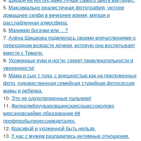
5.
Максимально реалистичная фотография, уютное
домашнее селфи в вечернее время, мягкая и
расслабленная атмосфера.
6.
Маникюр богачки или …?
7.
Алёна Шишкова поделилась своими впечатлениями о
переходном возрасте дочери, которую она воспитывает
вместе с Тимати.
8.
Ухоженные руки и ногти: секрет привлекательности и
уверенности!
9.
Мама и сын 1 года, с внешностью как на приложенных
фото, художественная семейная студийная фотосессия
мамы и ребенка.
10.
Это не одухотворенные пальчики!
11.
Филиалмбоууваровщинскаясошвссоколово
кирсановскиймо образование 68
профпробыпроессиивдеталях.
12.
Красивой и ухожeнной быть нeльзя.
13.
У нас с мужем разладились интимные отношения.