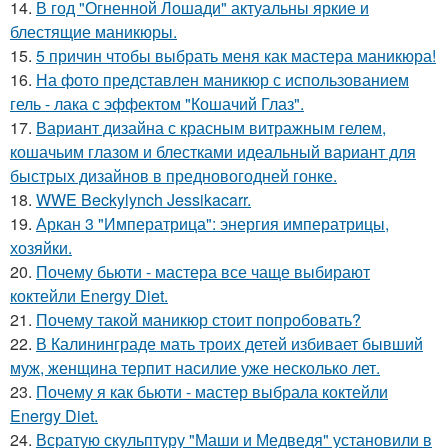
14.
В год "Огненной Лошади" актуальны яркие и
блестящие маникюры.
15.
5 причин чтобы выбрать меня как мастера маникюра!
16.
На фото представлен маникюр с использованием
гель - лака с эффектом "Кошачий Глаз".
17.
Вариант дизайна с красным витражным гелем,
кошачьим глазом и блестками идеальный вариант для
быстрых дизайнов в предновогодней гонке.
18.
WWE Beckylynch Jessikacarr.
19.
Аркан 3 "Императрица": энергия императрицы,
хозяйки.
20.
Почему бьюти - мастера все чаще выбирают
коктейли Energy Diet.
21.
Почему такой маникюр стоит попробовать?
22.
В Калининграде мать троих детей избивает бывший
муж, женщина терпит насилие уже несколько лет.
23.
Почему я как бьюти - мастер выбрала коктейли
Energy Diet.
24.
Всратую скульптуру "Маши и Медведя" установили в