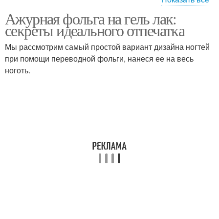
Ажурная фольга на гель лак:
Фольги с ногтя
секреты идеального отпечатка
Мы рассмотрим самый простой вариант дизайна ногтей
при помощи переводной фольги, нанеся ее на весь
ноготь.