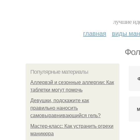
лучшие иде
главная
виды ма
Фол
Популярные материалы
Ф
Аллервэй и сезонные аллергии: Как
таблетки могут помочь
Девушки, подскажите как
правильно наносить
М
самовыравнивающийся гель?
Мастер-класс: Как устранить огрехи
маникюра