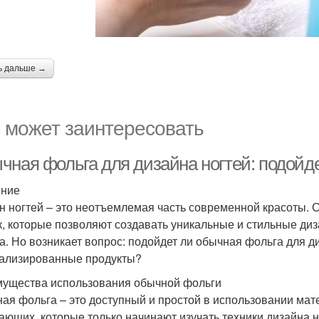
ь дальше →
 может заинтересовать
чная фольга для дизайна ногтей: подойде
ение
н ногтей – это неотъемлемая часть современной красоты. 
к, которые позволяют создавать уникальные и стильные ди
а. Но возникает вопрос: подойдет ли обычная фольга для д
ализированные продукты?
ущества использования обычной фольги
ая фольга – это доступный и простой в использовании мат
ающих, которые только начинают изучать техники дизайна 