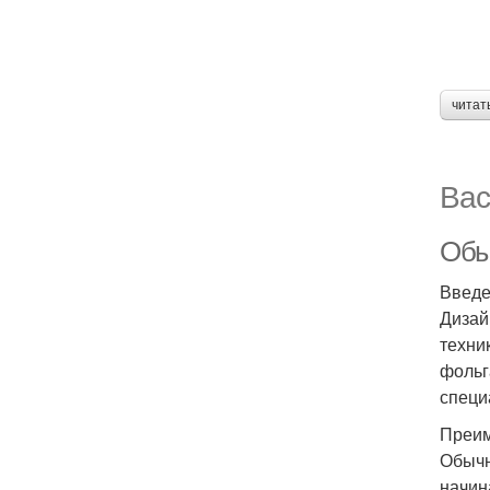
читат
Вас
Обы
Введ
Дизай
техни
фольг
специ
Преим
Обычн
начин