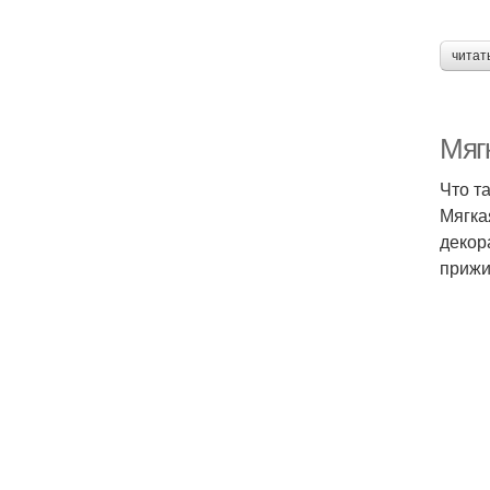
читат
Мягк
Что т
Мягка
декор
прижи