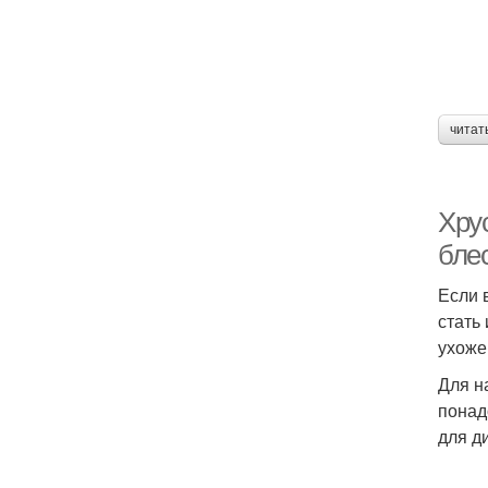
читат
Хру
бле
Если 
стать
ухоже
Для н
понад
для д