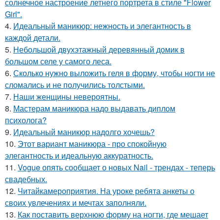
солнечное настроение летнего портрета в стиле "Flower
Girl".
4.
Идеальный маникюр: нежность и элегантность в
каждой детали.
5.
Небольшой двухэтажный деревянный домик в
большом селе у самого леса.
6.
Сколько нужно выложить геля в форму, чтобы ногти не
сломались и не получились толстыми.
7.
Наши женщины невероятны.
8.
Мастерам маникюра надо выдавать диплом
психолога?
9.
Идеальный маникюр надолго хочешь?
10.
Этот вариант маникюра - про спокойную
элегантность и идеальную аккуратность.
11.
Vogue опять сообщает о новых Nail - трендах - теперь
свадебных.
12.
Читайкамероприятия. На уроке ребята анкеты о
своих увлечениях и мечтах заполняли.
13.
Как поставить верхнюю форму на ногти, где мешает