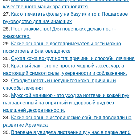
качественного маникюра становятся.
27.
Как отпечатать фольгу на базу или топ: Пошаговое
руководство для начинающих
28.
Пост знакомство! Для новеньких делаю пост -
знакомство.
29.
Какие основные достопримечательности можно
посмотреть в Благовещенске
30.
Сухая кожа вокруг ногтя: причины и способы лечения
31.
Красный лак - это не просто модный аксессуар, а
настоящий символ силы, уверенности и соблазнения.
32.
Отходит ноготь и шелушится кожа: причины и
способы лечения
33.
Мужской маникюр - это уход за ногтями и кожей рук,
направленный на опрятный и здоровый вид без
излишней декоративности.
34.
Какие основные исторические события повлияли на
развитие Арзамаса
35.
Впервые я увидела лиственницу у нас в парке лет 5