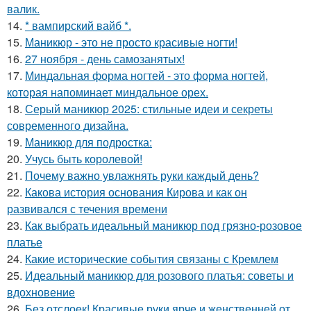
валик.
14.
* вампирский вайб *.
15.
Маникюр - это не просто красивые ногти!
16.
27 ноября - день самозанятых!
17.
Миндальная форма ногтей - это форма ногтей,
которая напоминает миндальное орех.
18.
Серый маникюр 2025: стильные идеи и секреты
современного дизайна.
19.
Маникюр для подростка:
20.
Учусь быть королевой!
21.
Почему важно увлажнять руки каждый день?
22.
Какова история основания Кирова и как он
развивался с течения времени
23.
Как выбрать идеальный маникюр под грязно-розовое
платье
24.
Какие исторические события связаны с Кремлем
25.
Идеальный маникюр для розового платья: советы и
вдохновение
26.
Без отслоек! Красивые руки ярче и женственней от