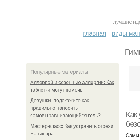
лучшие иде
главная
виды ма
Гим
Популярные материалы
Аллервэй и сезонные аллергии: Как
таблетки могут помочь
Девушки, подскажите как
правильно наносить
Как
самовыравнивающийся гель?
без
Мастер-класс: Как устранить огрехи
маникюра
Самым