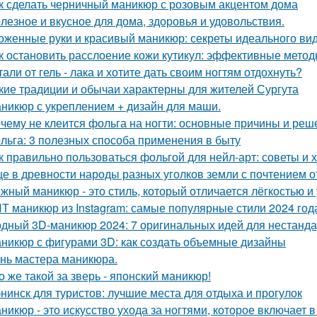
к сделать черничный маникюр с розовым акцентом дома
лезное и вкусное для дома, здоровья и удовольствия.
оженные руки и красивый маникюр: секреты идеального вид
к остановить расслоение кожи кутикул: эффективные мето
тали от гель - лака и хотите дать своим ногтям отдохнуть?
кие традиции и обычаи характерны для жителей Сургута
никюр с укреплением + дизайн для маши.
чему не клеится фольга на ногти: основные причины и реш
льга: 3 полезных способа применения в быту
к правильно пользоваться фольгой для нейл-арт: советы и 
е в древности народы разных уголков земли с почтением о
жный маникюр - это стиль, который отличается лёгкостью и
Т маникюр из Instagram: самые популярные стили 2024 год
дный 3D-маникюр 2024: 7 оригинальных идей для нестанда
никюр с фигурами 3D: как создать объемные дизайны
нь мастера маникюра.
о же такой за зверь - японский маникюр!
нинск для туристов: лучшие места для отдыха и прогулок
никюр - это искусство ухода за ногтями, которое включает в