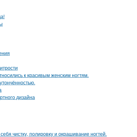
а!
ды
ения
хитрости
тносились к красивым женским ногтям.
 утончённостью.
а
ртного дизайна
 себя чистку, полировку и окрашивание ногтей.