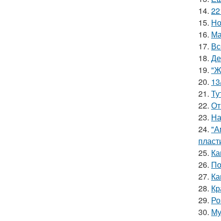
14.
22
15.
Но
16.
Ма
17.
Вс
18.
Де
19.
"Ж
20.
13
21.
Ту
22.
От
23.
На
24.
"А
пласт
25.
Ка
26.
По
27.
Ка
28.
Кр
29.
Ро
30.
Му