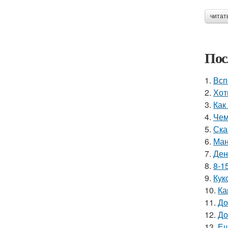
читат
Пос
1.
Всп
2.
Хот
3.
Как
4.
Чем
5.
Ска
6.
Ман
7.
Ден
8.
8-1
9.
Кук
10.
Ка
11.
До
12.
До
13.
Ещ