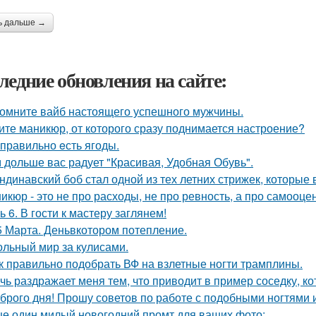
ь дальше →
ледние обновления на сайте:
омните вайб настоящего успешного мужчины.
ите маникюр, от которого сразу поднимается настроение?
 правильно eсть ягоды.
 дольше вас радует "Красивая, Удобная Обувь".
ндинавский боб стал одной из тех летних стрижек, которые 
икюр - это не про расходы, не про ревность, а про самооцен
ь 6. В гости к мастеру заглянем!
5 Марта. Деньвкотором потепление.
ольный мир за кулисами.
к правильно подобрать ВФ на взлетные ногти трамплины.
чь раздражает меня тем, что приводит в пример соседку, к
брого дня! Прошу советов по работе с подобными ногтями и
е один милый новогодний промт для ваших фото: