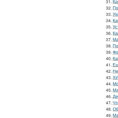
31.
Ка
32.
По
33.
Ух
34.
Ка
35.
Ус
36.
Ка
37.
Ма
38.
По
39.
Фо
40.
Ка
41.
Ещ
42.
Не
43.
ХИ
44.
Мо
45.
Ма
46.
Де
47.
Чт
48.
Об
49.
Ма