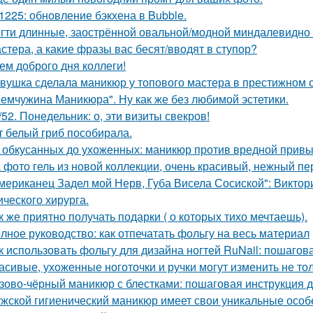
1225: обновление бэкхена в Bubble.
гти длинные, заострённой овальной/модной миндалевидно 
стера, а какие фразы вас бесят/вводят в ступор?
ем доброго дня коллеги!
вушка сделала маникюр у топового мастера в престижном с
емчужина Маникюра". Ну как же без любимой эстетики.
/52. Понедельник: о, эти визиты свекров!
т белый гриб пособирала.
 обкусанных до ухоженных: маникюр против вредной привы
 фото гель из новой коллекции, очень красивый, нежный пе
мериканец Задел мой Нерв, Губа Висела Сосиской": Виктор
ического хирурга.
к же приятно получать подарки ( о которых тихо мечтаешь).
лное руководство: как отпечатать фольгу на весь материал
к использовать фольгу для дизайна ногтей RuNail: пошагов
асивые, ухоженные ноготочки и ручки могут изменить не то
зово-чёрный маникюр с блестками: пошаговая инструкция 
жской гигиенический маникюр имеет свои уникальные особе