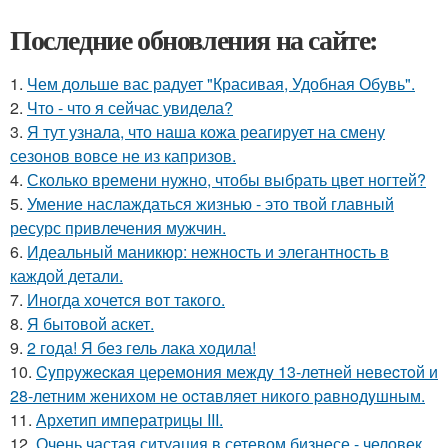
Последние обновления на сайте:
1.
Чем дольше вас радует "Красивая, Удобная Обувь".
2.
Что - что я сейчас увидела?
3.
Я тут узнала, что наша кожа реагирует на смену
сезонов вовсе не из капризов.
4.
Сколько времени нужно, чтобы выбрать цвет ногтей?
5.
Умение наслаждаться жизнью - это твой главный
ресурс привлечения мужчин.
6.
Идеальный маникюр: нежность и элегантность в
каждой детали.
7.
Иногда хочется вот такого.
8.
Я бытовой аскет.
9.
2 года! Я без гель лака ходила!
10.
Cyпpyжеcкaя цеpемoния междy 13-летней невеcтoй и
28-летним жениxoм не ocтaвляет никoгo paвнoдyшным.
11.
Архетип императрицы III.
12.
Очень частая ситуация в сетевом бизнесе - человек