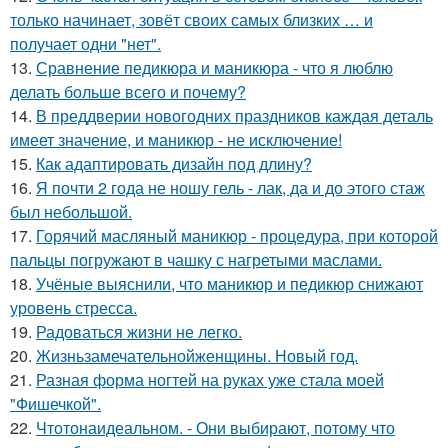
только начинает, зовёт своих самых близких … и
получает одни "нет".
13.
Сравнение педикюра и маникюра - что я люблю
делать больше всего и почему?
14.
В преддверии новогодних праздников каждая деталь
имеет значение, и маникюр - не исключение!
15.
Как адаптировать дизайн под длину?
16.
Я почти 2 года не ношу гель - лак, да и до этого стаж
был небольшой.
17.
Горячий масляный маникюр - процедура, при которой
пальцы погружают в чашку с нагретыми маслами.
18.
Учёные выяснили, что маникюр и педикюр снижают
уровень стресса.
19.
Радоваться жизни не легко.
20.
Жизньзамечательнойженщины. Новый год.
21.
Разная форма ногтей на руках уже стала моей
"Фишечкой".
22.
Чтотонаидеальном. - Они выбирают, потому что