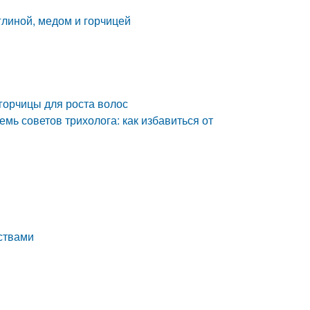
глиной, медом и горчицей
 горчицы для роста волос
мь советов трихолога: как избавиться от
ствами