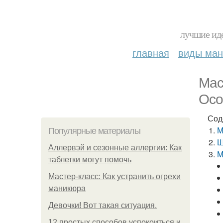
лучшие иде
главная
виды ма
Мас
Осо
Сод
М
Популярные материалы
Ш
Аллервэй и сезонные аллергии: Как
М
таблетки могут помочь
Мастер-класс: Как устранить огрехи
маникюра
Девочки! Вот такая ситуация.
12 простых способов успокоиться и