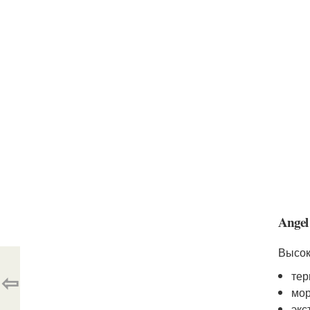
Angel
Высок
⇦
тер
мор
экс