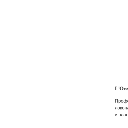
L'Ore
Проф
локон
и эла