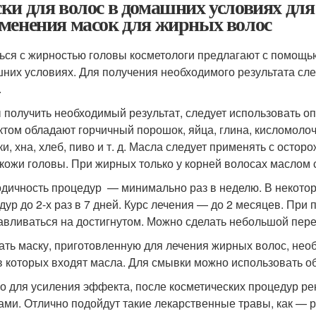
ки для волос в домашних условиях для
менения масок для жирных волос
ься с жирностью головы косметологи предлагают с помощью
них условиях. Для получения необходимого результата сл
.
 получить необходимый результат, следует использовать
том обладают горчичный порошок, яйца, глина, кисломоло
ки, хна, хлеб, пиво и т. д. Масла следует применять с остор
 кожи головы. При жирных только у корней волосах маслом 
дичность процедур — минимально раз в неделю. В некотор
дур до 2-х раз в 7 дней. Курс лечения — до 2 месяцев. При
авливаться на достигнутом. Можно сделать небольшой пере
ть маску, приготовленную для лечения жирных волос, необх
в которых входят масла. Для смывки можно использовать о
о для усиления эффекта, после косметических процедур р
ами. Отлично подойдут такие лекарственные травы, как — р