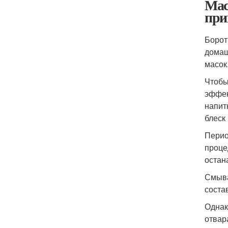
Мас
при
Борот
домаш
масок
Чтобы
эффек
напит
блеск
Перио
проце
остан
Смыва
соста
Однак
отвар