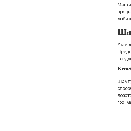
Маски
проце
добит
Шам
Актив
Предн
следу
KeraS
Шампу
спосо
дозат
180 м