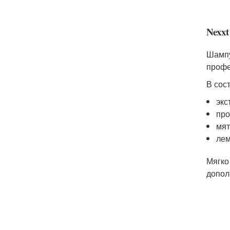
Nexxt
Шампу
профе
В сос
экс
про
мят
лем
Мягко
допол