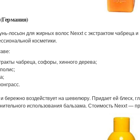
 (Германия)
нь-лосьон для жирных волос Nexxt с экстрактом чабреца и 
ссиональной косметики.
таве:
тракты чабреца, софоры, хинного дерева;
полис;
а;
онграсс.
 и бережно воздействует на шевелюру. Придает ей блеск, гл
нительного использования бальзама. Стоимость Nexxt — пр