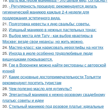
19.
Быть мастером маникюра - это целый мир, согласны?
20.
- Регулярность процедур: рекомендуется делать
гигиенический маникюр каждые 2-4 недели для
поддержания эстетичного вида.
21.
Подготовка невесты к дню свадьбы: советы.
22.
Изящный маникюр в нежных пастельных тонах:
23.
Выбор места для Тату - как выбор квартиры в
Москве: везде свои нюансы, но жить можно.
24.
Мастер-класс: как нарисовать иероглифы на ногтях
25.
Иногда в июле особенно трудолюбивые люди
вишнушками покрываются.
26.
Где в Воронеже можно найти рестораны с авторской
кухней
27.
Какие основные достопримечательности Тольятти
рекомендуют посетить туристам
28.
Чем полезно масло для кутикулы?
29.
Элегантный маникюр к нежно-розовому свадебному
платью: советы и идеи
30.
Стильный маникюр под розовое платье: идеальные