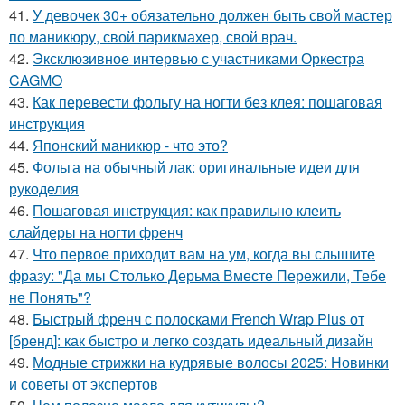
41.
У девочек 30+ обязательно должен быть свой мастер
по маникюру, свой парикмахер, свой врач.
42.
Эксклюзивное интервью с участниками Оркестра
CAGMO
43.
Как перевести фольгу на ногти без клея: пошаговая
инструкция
44.
Японский маникюр - что это?
45.
Фольга на обычный лак: оригинальные идеи для
рукоделия
46.
Пошаговая инструкция: как правильно клеить
слайдеры на ногти френч
47.
Что первое приходит вам на ум, когда вы слышите
фразу: "Да мы Столько Дерьма Вместе Пережили, Тебе
не Понять"?
48.
Быстрый френч с полосками French Wrap Plus от
[бренд]: как быстро и легко создать идеальный дизайн
49.
Модные стрижки на кудрявые волосы 2025: Новинки
и советы от экспертов