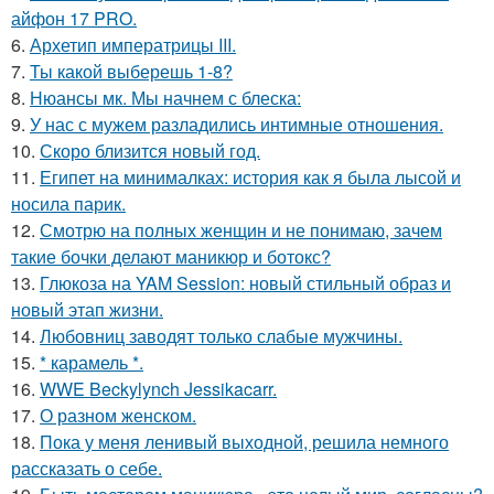
айфон 17 PRO.
6.
Архетип императрицы III.
7.
Ты какой выберешь 1-8?
8.
Нюансы мк. Мы начнем с блеска:
9.
У нас с мужем разладились интимные отношения.
10.
Скоро близится новый год.
11.
Египет на минималках: история как я была лысой и
носила парик.
12.
Смотрю на полных женщин и не понимаю, зачем
такие бочки делают маникюр и ботокс?
13.
Глюкоза на YAM Session: новый стильный образ и
новый этап жизни.
14.
Любовниц заводят только слабые мужчины.
15.
* карамель *.
16.
WWE Beckylynch Jessikacarr.
17.
О разном женском.
18.
Пока у меня ленивый выходной, решила немного
рассказать о себе.