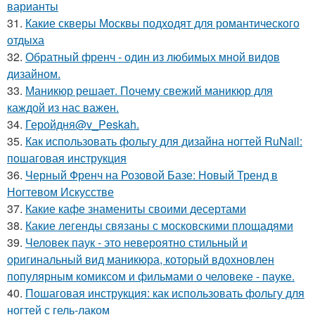
варианты
31.
Какие скверы Москвы подходят для романтического
отдыха
32.
Обратный френч - один из любимых мной видов
дизайном.
33.
Маникюр решает. Почему свежий маникюр для
каждой из нас важен.
34.
Геройдня@v_Peskah.
35.
Как использовать фольгу для дизайна ногтей RuNail:
пошаговая инструкция
36.
Черный Френч на Розовой Базе: Новый Тренд в
Ногтевом Искусстве
37.
Какие кафе знамениты своими десертами
38.
Какие легенды связаны с московскими площадями
39.
Человек паук - это невероятно стильный и
оригинальный вид маникюра, который вдохновлен
популярным комиксом и фильмами о человеке - пауке.
40.
Пошаговая инструкция: как использовать фольгу для
ногтей с гель-лаком