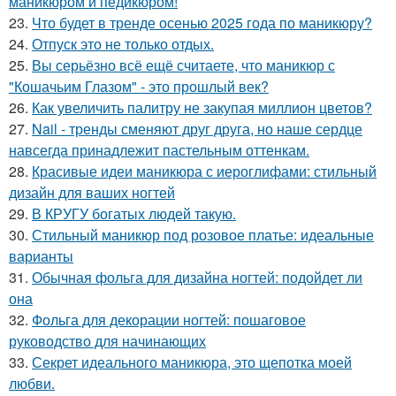
маникюром и педикюром!
23.
Что будет в тренде осенью 2025 года по маникюру?
24.
Отпуск это не только отдых.
25.
Вы серьёзно всё ещё считаете, что маникюр с
"Кошачьим Глазом" - это прошлый век?
26.
Как увеличить палитру не закупая миллион цветов?
27.
Nail - тренды сменяют друг друга, но наше сердце
навсегда принадлежит пастельным оттенкам.
28.
Красивые идеи маникюра с иероглифами: стильный
дизайн для ваших ногтей
29.
В КРУГУ богатых людей такую.
30.
Стильный маникюр под розовое платье: идеальные
варианты
31.
Обычная фольга для дизайна ногтей: подойдет ли
она
32.
Фольга для декорации ногтей: пошаговое
руководство для начинающих
33.
Секрет идеального маникюра, это щепотка моей
любви.