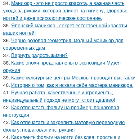
34.
Маникюр - это не просто красота, а важная часть
ухода за руками, которая влияет на гигиену, здоровье
ногтей и даже психологическое состояние.
35.
Японский маникюр - секрет естественной красоты
ваших ногтей!
36.
Черно-розовая геометрия: модный маникюр для
современных дам
37.
Вернуть радость жизни?
38.
Какие эпохи представлены в экспозиции Музея
оружия
39.
Какие культурные центры Москвы проводят выставки
40.
История о том, как я искала себе мастера маникюра.
41.
Ручная работа, качественные ингредиенты,
индивидуальный подход не могут стоит дешево!
42.
Как отпечатать фольгу на праймер: пошаговая
инструкция
43.
Как отпечатать и закрепить матовую переводную
фольгу: пошаговая инструкция
44.
Как клеить фольгу на ногти без клея: простые и