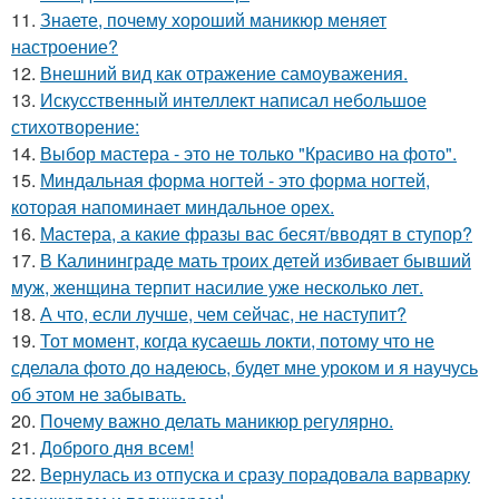
11.
Знаете, почему хороший маникюр меняет
настроение?
12.
Внешний вид как отражение самоуважения.
13.
Искусственный интеллект написал небольшое
стихотворение:
14.
Выбор мастера - это не только "Красиво на фото".
15.
Миндальная форма ногтей - это форма ногтей,
которая напоминает миндальное орех.
16.
Мастера, а какие фразы вас бесят/вводят в ступор?
17.
В Калининграде мать троих детей избивает бывший
муж, женщина терпит насилие уже несколько лет.
18.
А что, если лучше, чем сейчас, не наступит?
19.
Тот момент, когда кусаешь локти, потому что не
сделала фото до надеюсь, будет мне уроком и я научусь
об этом не забывать.
20.
Почему важно делать маникюр регулярно.
21.
Доброго дня всем!
22.
Вернулась из отпуска и сразу порадовала варварку