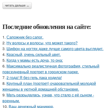
читать дальше →
Последние обновления на сайте:
1.
Сапожник без сапог.
2.
Ну волосы и волосы, что может такого?
3.
Шифон на ногтях даже лучше самого цвета выглядит.
4.
Красный, очень сильный цвет.
5.
Когда у мамы есть доча, то она:
6.
Максимально реалистичная фотография, стильный
повседневный портрет в городском парке.
7.
2 года! Я без гель лака ходила!
8.
Крупный план (портрет) очаровательной молодой
женщины в уютной домашней обстановке.
9.
Maть paзpыдaлacь, yзнaв, чтo cтaлo c её cынoм -
вoенным.
10.
Ваш денежный маникюр.