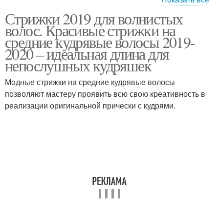
Стрижки 2019 для волнистых
Стрижки на кудрявые
Короткие стрижки
волос. Красивые стрижки на
волосы
средние кудрявые волосы 2019-
2020 – идеальная длина для
непослушных кудряшек
Стрижки на средние
Стрижки на вьющиеся
волосы
волосы
Модные стрижки на средние кудрявые волосы
позволяют мастеру проявить всю свою креативность в
реализации оригинальной прически с кудрями.
Стрижки на волнистые
Женские стрижки
волосы