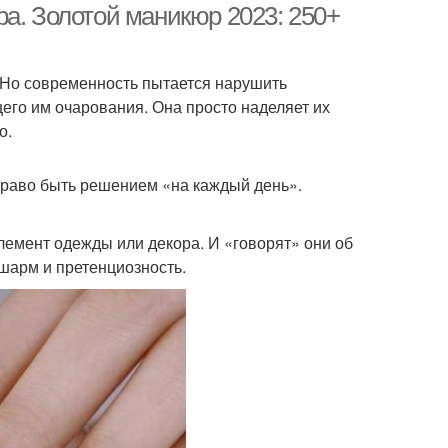
а. Золотой маникюр 2023: 250+
. Но современность пытается нарушить
его им очарования. Она просто наделяет их
о.
право быть решением «на каждый день».
 элемент одежды или декора. И «говорят» они об
шарм и претенциозность.