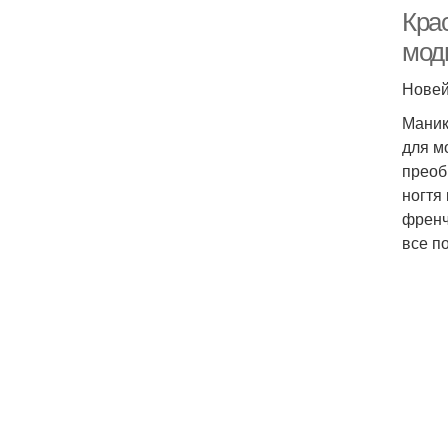
Кра
мод
Новей
Маник
для м
преоб
ногтя
френч
все п