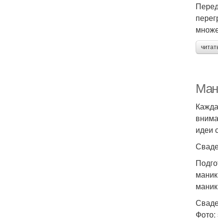
Перед
перег
множе
читат
Ман
Кажда
внима
идеи 
Сваде
Подго
маник
маник
Сваде
Фото: 