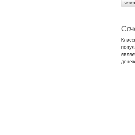
читат
Соч
Класс
попул
являе
денеж