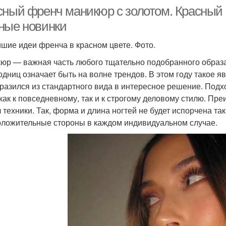
сный френч маникюр с золотом. Красный 
ные новинки
шие идеи френча в красном цвете. Фото.
юр — важная часть любого тщательно подобранного образа
одниц означает быть на волне трендов. В этом году такое я
разился из стандартного вида в интересное решение. Подхо
 как к повседневному, так и к строгому деловому стилю. П
 техники. Так, форма и длина ногтей не будет испорчена т
оложительные стороны в каждом индивидуальном случае.