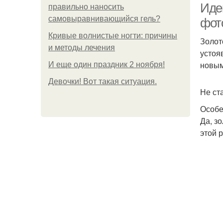
Иде
правильно наносить
самовыравнивающийся гель?
фот
Кривые волнистые ногти: причины
Золот
и методы лечения
устоя
новым
И еще один праздник 2 ноября!
Девочки! Вот такая ситуация.
Не ст
Особе
Да, з
этой 