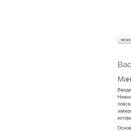
читат
Вас
Ман
Введ
Нежно
повсе
завер
котор
Основ