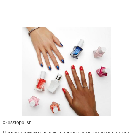
© essiepolish
Перед снятием гель-лака нанесите на кутикулу и на кожу