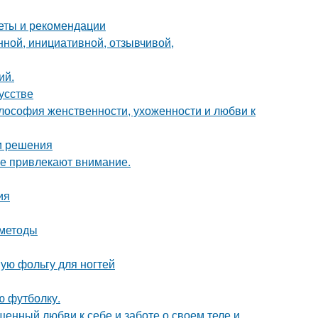
веты и рекомендации
нной, инициативной, отзывчивой,
ий.
усстве
илософия женственности, ухоженности и любви к
 и решения
ые привлекают внимание.
ия
 методы
ую фольгу для ногтей
ю футболку.
ященный любви к себе и заботе о своем теле и