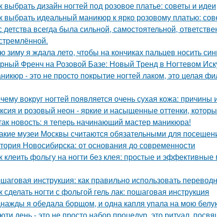
к выбрать дизайн ногтей под розовое платье: советы и идеи
к выбрать идеальный маникюр к ярко розовому платью: со
с детства всегда была сильной, самостоятельной, ответстве
стремлённой.
ю зиму я ждала лето, чтобы на кончиках пальцев носить син
рный Френч на Розовой Базе: Новый Тренд в Ногтевом Иск
никюр - это не просто покрытие ногтей лаком, это целая ф
чему вокруг ногтей появляется очень сухая кожа: причины
ксия и розовый неон - яркие и насыщенные оттенки, котор
так новость: я теперь начинающий мастер маникюра!
Какие музеи Москвы считаются обязательными для посещен
тория Новосибирска: от основания до современности
к клеить фольгу на ногти без клея: простые и эффективные
шаговая инструкция: как правильно использовать переводн
к сделать ногти с фольгой гель лак: пошаговая инструкция
нажды я обедала борщом, и одна капля упала на мою белу
юти день - это не просто набор процедур, это ритуал, посв