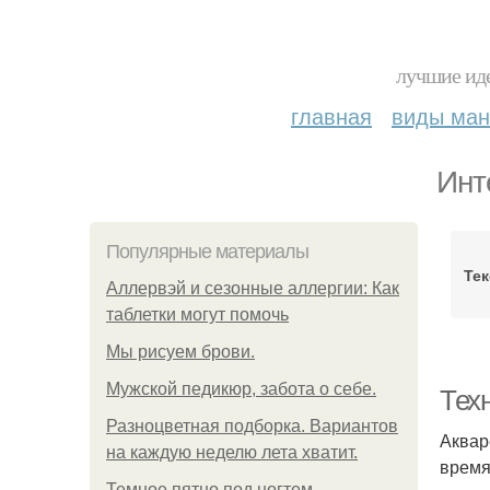
лучшие иде
главная
виды ма
Инт
Популярные материалы
Тек
Аллервэй и сезонные аллергии: Как
таблетки могут помочь
Мы рисуем брови.
Мужской педикюр, забота о себе.
Тех
Разноцветная подборка. Вариантов
Аквар
на каждую неделю лета хватит.
время
Темное пятно под ногтем.