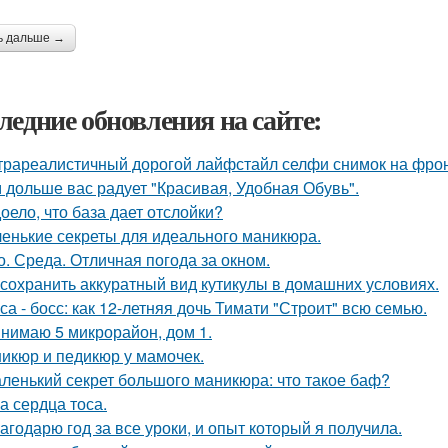
ь дальше →
ледние обновления на сайте:
трареалистичный дорогой лайфстайл селфи снимок на фро
 дольше вас радует "Красивая, Удобная Обувь".
оело, что база дает отслойки?
енькие секреты для идеального маникюра.
о. Среда. Отличная погода за окном.
 сохранить аккуратный вид кутикулы в домашних условиях.
са - босс: как 12-летняя дочь Тимати "Строит" всю семью.
нимаю 5 микрорайон, дом 1.
икюр и педикюр у мамочек.
ленький секрет большого маникюра: что такое баф?
а сердца тоса.
агодарю год за все уроки, и опыт который я получила.