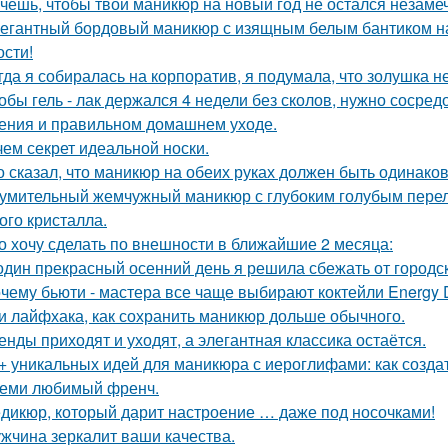
чешь, чтобы твой маникюр на новый год не остался незам
егантный бордовый маникюр с изящным белым бантиком на о
ости!
гда я собиралась на корпоратив, я подумала, что золушка н
обы гель - лак держался 4 недели без сколов, нужно сосред
ения и правильном домашнем уходе.
чем секрет идеальной носки.
о сказал, что маникюр на обеих руках должен быть одинак
умительный жемчужный маникюр с глубоким голубым перел
ого кристалла.
о хочу сделать по внешности в ближайшие 2 месяца:
один прекрасный осенний день я решила сбежать от городск
чему бьюти - мастера все чаще выбирают коктейли Energy D
и лайфхака, как сохранить маникюр дольше обычного.
енды приходят и уходят, а элегантная классика остаётся.
+ уникальных идей для маникюра с иероглифами: как созда
еми любимый френч.
дикюр, который дарит настроение … даже под носочками!
жчина зеркалит ваши качества.