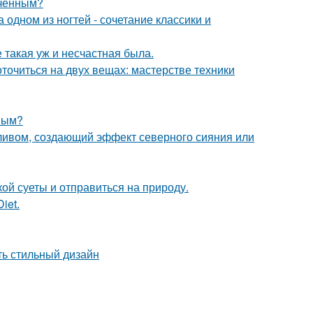
еченным?
дном из ногтей - сочетание классики и
е такая уж и несчастная была.
оточиться на двух вещах: мастерстве техники
овым?
ивом, создающий эффект северного сияния или
ой суеты и отправиться на природу.
iet.
ть стильный дизайн