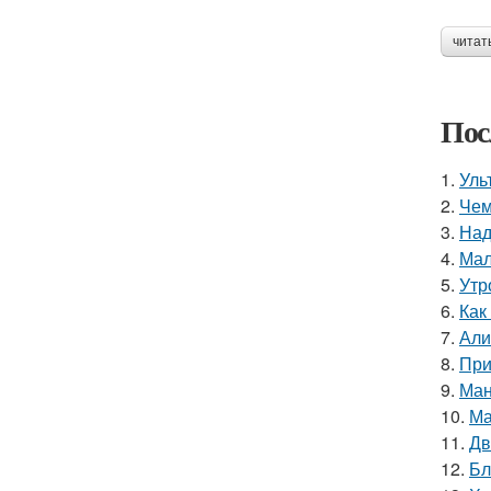
читат
Пос
1.
Уль
2.
Чем
3.
Над
4.
Мал
5.
Утр
6.
Как
7.
Али
8.
При
9.
Ман
10.
Ма
11.
Дв
12.
Бл