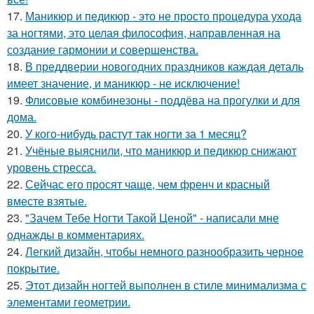
17.
Маникюр и педикюр - это не просто процедура ухода
за ногтями, это целая философия, направленная на
создание гармонии и совершенства.
18.
В преддверии новогодних праздников каждая деталь
имеет значение, и маникюр - не исключение!
19.
Флисовые комбинезоны - поддёва на прогулки и для
дома.
20.
У кого-нибудь растут так ногти за 1 месяц?
21.
Учёные выяснили, что маникюр и педикюр снижают
уровень стресса.
22.
Сейчас его просят чаще, чем френч и красный
вместе взятые.
23.
"Зачем Тебе Ногти Такой Ценой" - написали мне
однажды в комментариях.
24.
Легкий дизайн, чтобы немного разнообразить черное
покрытие.
25.
Этот дизайн ногтей выполнен в стиле минимализма с
элементами геометрии.