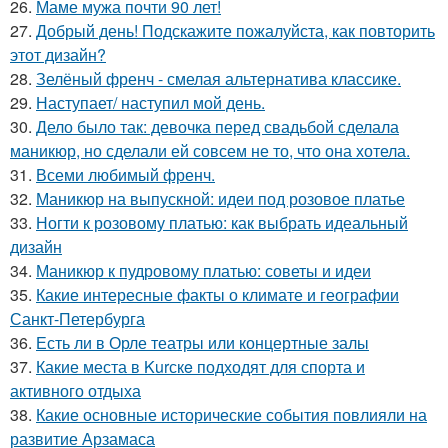
26.
Маме мужа почти 90 лет!
27.
Добрый день! Подскажите пожалуйста, как повторить
этот дизайн?
28.
Зелёный френч - смелая альтернатива классике.
29.
Наступает/ наступил мой день.
30.
Дело было так: девочка перед свадьбой сделала
маникюр, но сделали ей совсем не то, что она хотела.
31.
Всеми любимый френч.
32.
Маникюр на выпускной: идеи под розовое платье
33.
Ногти к розовому платью: как выбрать идеальный
дизайн
34.
Маникюр к пудровому платью: советы и идеи
35.
Какие интересные факты о климате и географии
Санкт-Петербурга
36.
Есть ли в Орле театры или концертные залы
37.
Какие места в Kurскe подходят для спорта и
активного отдыха
38.
Какие основные исторические события повлияли на
развитие Арзамаса