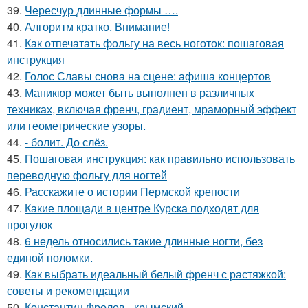
39.
Чересчур длинные формы ….
40.
Алгоритм кратко. Внимание!
41.
Как отпечатать фольгу на весь ноготок: пошаговая
инструкция
42.
Голос Славы снова на сцене: афиша концертов
43.
Маникюр может быть выполнен в различных
техниках, включая френч, градиент, мраморный эффект
или геометрические узоры.
44.
- болит. До слёз.
45.
Пошаговая инструкция: как правильно использовать
переводную фольгу для ногтей
46.
Расскажите о истории Пермской крепости
47.
Какие площади в центре Курска подходят для
прогулок
48.
6 недель относились такие длинные ногти, без
единой поломки.
49.
Как выбрать идеальный белый френч с растяжкой:
советы и рекомендации
50.
Константин Фролов - крымский.