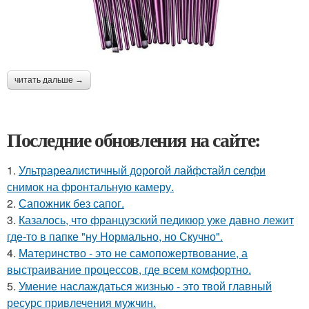
читать дальше →
Последние обновления на сайте:
1.
Ультрареалистичный дорогой лайфстайл селфи
снимок на фронтальную камеру.
2.
Сапожник без сапог.
3.
Казалось, что французский педикюр уже давно лежит
где-то в папке "ну Нормально, но Скучно".
4.
Материнство - это не самопожертвование, а
выстраивание процессов, где всем комфортно.
5.
Умение наслаждаться жизнью - это твой главный
ресурс привлечения мужчин.