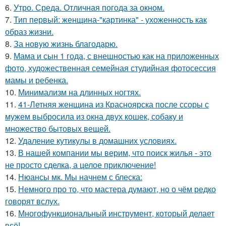
6.
Утро. Среда. Отличная погода за окном.
7.
Тип первый: женщина-"картинка" - ухоженность как
образ жизни.
8.
За новyю жизнь благодарю.
9.
Мама и сын 1 года, с внешностью как на приложенных
фото, художественная семейная студийная фотосессия
мамы и ребенка.
10.
Минимализм на длинных ногтях.
11.
41-Летняя женщина из Красноярска после ссоры с
мужем выбросила из окна двух кошек, собаку и
множество бытовых вещей.
12.
Удаление кутикулы в домашних условиях.
13.
В нашей компании мы верим, что поиск жилья - это
не просто сделка, а целое приключение!
14.
Нюансы мк. Мы начнем с блеска:
15.
Немного про то, что мастера думают, но о чём редко
говорят вслух.
16.
Многофункциональный инструмент, который делает
всё!