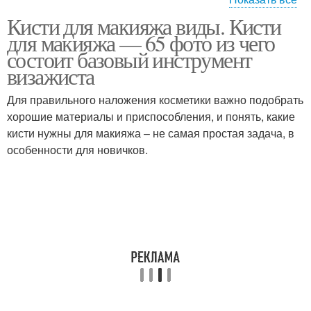
Кисти для макияжа виды. Кисти
Кисти для нанесения
Кисти для консилера
для макияжа — 65 фото из чего
состоит базовый инструмент
визажиста
Для правильного наложения косметики важно подобрать
Кисти для теней
Кисти для подводки
хорошие материалы и приспособления, и понять, какие
кисти нужны для макияжа – не самая простая задача, в
особенности для новичков.
Кисти для пудры
Кисти для помады
Профессиональные
Необходимые кисти
кисти