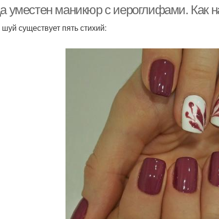
иероглифами
да уместен маникюр с иероглифами. Как н
 шуй существует пять стихий: