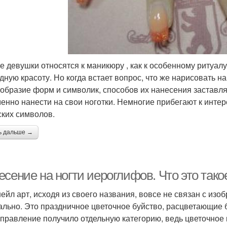
е девушки относятся к маникюру , как к особенному ритуалу
дную красоту. Но когда встает вопрос, что же нарисовать на
образие форм и символик, способов их нанесения заставля
менно нанести на свои ноготки. Немногие прибегают к ин
ских символов.
ь дальше →
сение на ногти иероглифов. Что это тако
нейл арт, исходя из своего названия, вовсе не связан с из
ально. Это праздничное цветочное буйство, расцветающие 
аправление получило отдельную категорию, ведь цветочное