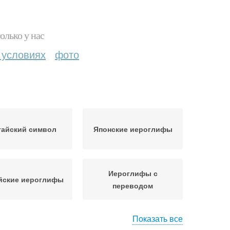
олько у нас
 условиях
фото
тайский символ
Японские иероглифы
Иероглифы с
йские иероглифы
переводом
Показать все