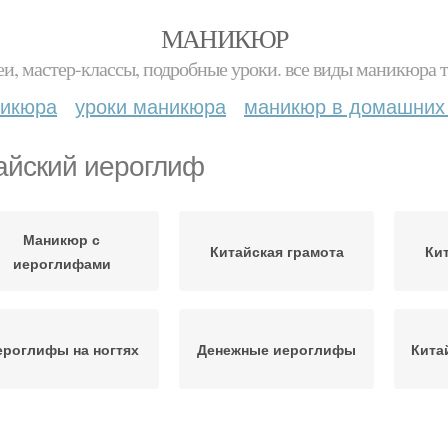
МАНИКЮР
и, мастер-классы, подробные уроки. все виды маникюра т
никюра
уроки маникюра
маникюр в домашних
айский иероглиф
Маникюр с
Китайская грамота
Ки
иероглифами
ероглифы на ногтях
Денежные иероглифы
Кита
Ногти с японскими
ероглифы для тату