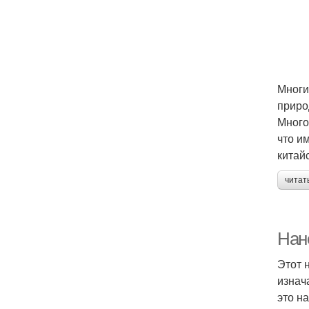
Многи
приро
Много
что и
китай
читат
Нане
Этот 
изнач
это н