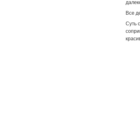
далек
Все д
Суть 
сопри
краси