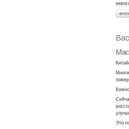
иерог
читат
Вас
Маст
Китай
Многи
повер
Важно
Сейча
расст
улучш
Это п