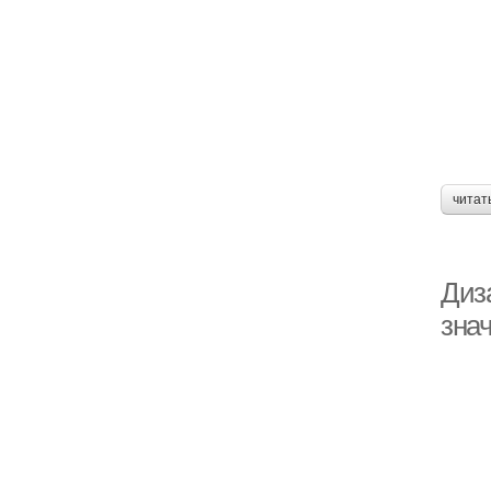
читат
Диз
зна