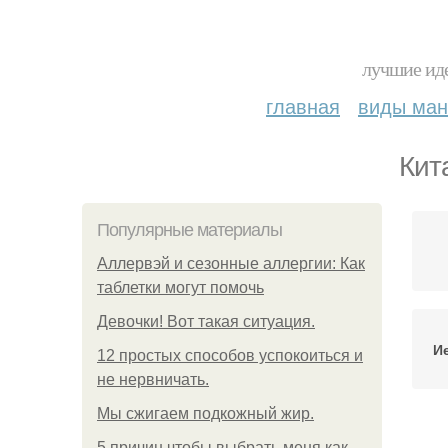
лучшие иде
главная
виды ма
Кит
Популярные материалы
Аллервэй и сезонные аллергии: Как
таблетки могут помочь
Девочки! Вот такая ситуация.
И
12 простых способов успокоиться и
не нервничать.
Мы сжигаем подкожный жир.
И
5 причин чтобы выбрать меня как