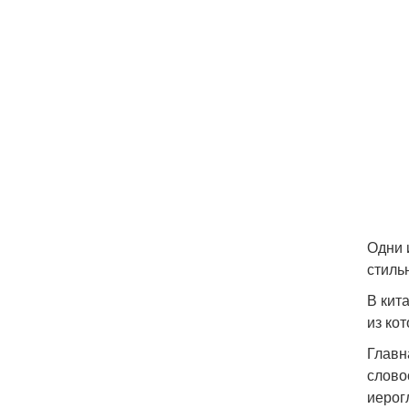
Одни 
стиль
В кит
из ко
Главн
слово
иерог