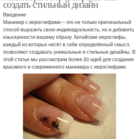
создать стильный дизайн
Введение
Маникюр в корейском
французский маникюр
Маникюр с иероглифами – это не только оригинальный
стиле
способ выразить свою индивидуальность, но и добавить
изысканности вашему образу. Китайские иероглифы,
каждый из которых несёт в себе определённый смысл,
Маникюр с японской
позволяют создавать уникальные и стильные дизайны. В
Стихия для маникюра
тематикой
этой статье мы рассмотрим более 20 идей для создания
красивого и современного маникюра с иероглифами.
летний маникюр
Маникюр с цветами
Цветочный маникюр
Маникюр с цветочками