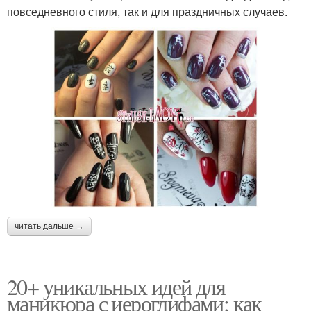
повседневного стиля, так и для праздничных случаев.
Ногти к маникюру
Лак для маникюра
От японский маникюр
Китайский иероглиф
Маникюр в китайском
Маникюр с японскими
стиле
иероглифами
читать дальше →
20+ уникальных идей для
Денежные иероглифы
Элементы в маникюре
маникюра с иероглифами: как