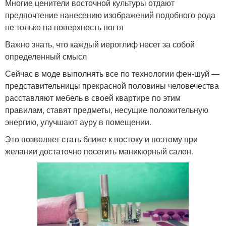
Многие ценители восточной культуры отдают
Комбинации с
Японские иероглифы
предпочтение нанесению изображений подобного рода
иероглифами
не только на поверхность ногтя
Важно знать, что каждый иероглиф несет за собой
определенный смысл
Ногти с иероглифами
Иероглифы на белых
Сейчас в моде выполнять все по технологии фен-шуй —
представительницы прекрасной половины человечества
расставляют мебель в своей квартире по этим
правилам, ставят предметы, несущие положительную
энергию, улучшают ауру в помещении.
Уникальный маникюр
Китайские иероглифы
Это позволяет стать ближе к востоку и поэтому при
желании достаточно посетить маникюрный салон.
Популярные
Иероглифы для
иероглифы
маникюра
Маникюр с китайскими