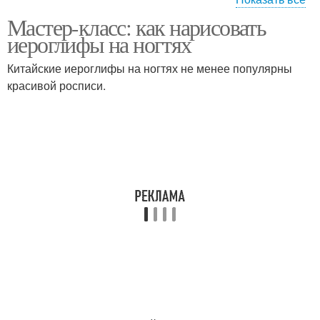
Мастер-класс: как нарисовать
Маникюр в восточном
Иероглифы в стиле
иероглифы на ногтях
стиле
Китайские иероглифы на ногтях не менее популярны
красивой росписи.
Дизайн с иероглифами
Уход за маникюром
Иероглифы на ногти
Тенденции в маникюре
Идеи для маникюра
Гамма для маникюра