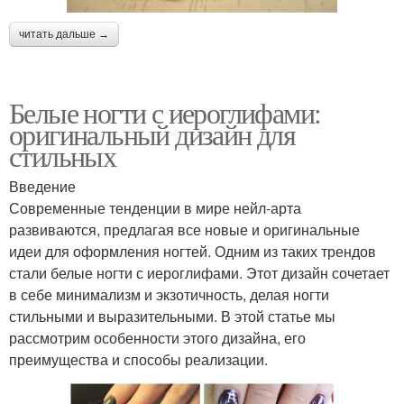
читать дальше →
Маникюр с веточкой
Маникюр с веточками
Белые ногти с иероглифами:
оригинальный дизайн для
маникюр в домашних
стильных
условиях
Введение
Современные тенденции в мире нейл-арта
развиваются, предлагая все новые и оригинальные
идеи для оформления ногтей. Одним из таких трендов
стали белые ногти с иероглифами. Этот дизайн сочетает
в себе минимализм и экзотичность, делая ногти
стильными и выразительными. В этой статье мы
рассмотрим особенности этого дизайна, его
преимущества и способы реализации.