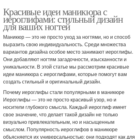
стиле
Красивые идеи маникюра с
иероглифами: стильный дизайн
для ваших ногтей
Стиль с иероглифами
Японский маникюр
Маникюр — это не просто уход за ногтями, но и способ
выразить свою индивидуальность. Среди множества
вариантов дизайна особое место занимают иероглифы.
Они добавляют ногтям загадочности, изысканности и
Удивительный маникюр
Маникюр по фен
уникальности. В этой статье мы рассмотрим красивые
идеи маникюра с иероглифами, которые помогут вам
создать стильный и оригинальный дизайн.
Почему иероглифы стали популярными в маникюре
Символы для маникюра
Гель-лак для маникюра
Иероглифы — это не просто красивый узор, но и
носители глубокого смысла. Каждый иероглиф имеет
свое значение, что делает такой дизайн не только
визуально привлекательным, но и насыщенным
смыслом. Популярность иероглифов в маникюре
Цвета в маникюре
Зона для маникюра
объясняется их универсальностью: они подходят как для