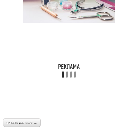
Маникюр по сравнению
иероглифами
Иероглифы для
Ногти с китайскими
дизайна
иероглифами
Иероглифы к общему
Иероглифы в дизайне
дизайну
Иероглиф для
Красивые иероглифы
ногтевого дизайна
читать дальше →
Маникюр в японском
Иероглиф для дизайна