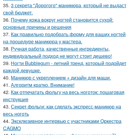
35.
3 секрета "Дорогого" маникюра, который не выдаст
свой бюджет.
36.
Почему кожа вокруг ногтей становится сухой:
основные причины и решения
37.
Как правильно подобрать форму для ваших ногтей
на процедуре маникюра у мастера.
38.
Ручная работа, качественные ингредиенты,
индивидуальный подход не могут стоит дешево!
39.
Ногти Bubblegum - летний тренд, который подойдет
каждой девушке.
40.
Маникюр с укреплением + дизайн для маши.
41.
Алгоритм кратко. Внимание!
42.
Как отпечатать фольгу на весь ноготок: пошаговая
инструкция
43.
Секрет фольги: как сделать экспресс-маникюр на
весь ноготь
44.
Эксклюзивное интервью с участниками Оркестра
CAGMO