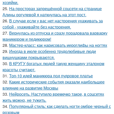
хозяйки.
25.
На просторах запрещённой соцсети на странице
Алины рогулевой я наткнулась на этот пост.
26.
В случае если у вас нет настроения ухаживать за
собой - ухаживайте без настроения.
27.
Вернулась из отпуска и сразу порадовала варварку
маникюром и педикюром!
28.
Мастер-класс: как нарисовать иероглифы на ногтях
29.
Иногда в июле особенно трудолюбивые люди
вишнушками покрываются.
30.
В КРУГУ богатых людей такую женщину эталоном
красоты считают.
31.
Топ-10 идей маникюра под пудровое платье
32.
Какие исторические события оказали наибольшее
влияние на развитие Москвы
33.
Нейросеть. Наступило времечко такое, в соцсетях
жить можно, не тужить.
34.
Популярный стиль: как сделать ногти омбре черный с
розовым