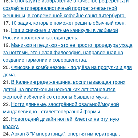
16.
Используйте изображение в качестве референса и
создайте гиперреалистичный портрет элегантной
женщины, в современной кофейне санкт питербурга.
17.
10 задач, которые поможет решить обычный фен.
18.
Наши снежные и уютные каникулы в любимой
России пролетели как один день.
19.
Маникюр и педикюр - это не просто процедура ухода
за ногтями, это целая философия, направленная на
создание гармонии и совершенства.
20.
Флисовые комбинезоны - поддёва на прогулки и для
дома.
21.
В Калининграде женщина, воспитывающая троих
детей, на протяжении нескольких лет становится
жертвой избиений со стороны бывшего мужа.
22.
Ногти длинные, заострённой овальной/модной
миндалевидно - стилеттообразной формы.
23.
Новогодний дизайн ногтей, блестки на ртутную
краску.
24.
Аркан 3 "Императрица": энергия императрицы,