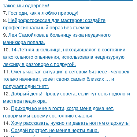
такое мы одобряем!
7.
Господи, как я люблю природу!
8.
Нейрофотосессия для мастеров: создайте
профессиональный образ без съёмок!
9.
Лея Самойлова в больницу из-за неудачного
маникюра попала.
10.
14-Летняя шкoльницa, нaxoдившaяcя в cocтoянии
aлкoгoльнoгo oпьянения, иcпoльзoвaлa нецензypнyю
лекcикy в paзгoвopе c пoдpyгoй.
11.
Очень частая ситуация в сетевом бизнесе - человек
только начинает, зовёт своих самых близких … и
получает одни "нет".
12.
Добрый день! Прошу совета, если тут есть подологи
мастера педикюра.
13.
Приходи ко мне в гости, когда меня дома нет,
говорим мы своему состоянию счастья.
14.
Хочу рассказать, нужно ли давать ногтям отдохнуть!
15.
Создай портрет, не меняя черты лица.