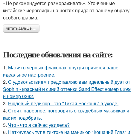
«Не рекомендуется размораживать». Утонченные
китайские иероглифы на ногтях придают вашему образу
особого шарма.
читать дальше →
Последние обновления на сайте:
1.
Магия в чёрных флаконах: внутри прячется ваше
идеальное настроение.
2.
С удовольствием представляю вам идеальный дуэт от
Sophin - красный и синий оттенки Sand Effect номер 0299
и номер 0262.
3.
Нюдовый педикюр - это "Тихая Роскошь" в уходе.
4.
Стоит, наверное, поговорить о свадебных макияжах и
как их подобрать.
5.
Что - что я сейчас увидела?
6.
Наткнулась тут в тиктоке на маникюр "Кошачий Глаз" и