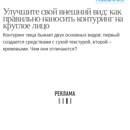
Улучшите свой внешний вид: как
Контуринг для круглого
Контуринг для овала
правильно наносить контуринг на
лица
круглое лицо
Контуринг лица бывает двух основных видов: первый
создается средствами с сухой текстурой, второй –
Контуринг для круга
Контуринг для квадрата
кремовыми. Чем они отличаются?
Контуринг для
треугольника