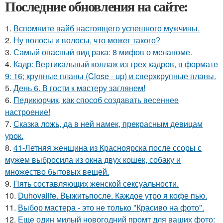
Последние обновления на сайте:
1.
Вспомните вайб настоящего успешного мужчины.
2.
Ну волосы и волосы, что может такого?
3.
Самый опасный вид рака: 8 мифов о меланоме.
4.
Кадр: Вертикальный коллаж из трех кадров, в формате
9: 16; крупные планы (Close - up) и сверхкрупные планы.
5.
День 6. В гости к мастеру заглянем!
6.
Педикюрчик, как способ создавать весеннее
настроение!
7.
Сказка ложь, да в ней намек, прекрасным девицам
урок.
8.
41-Летняя женщина из Красноярска после ссоры с
мужем выбросила из окна двух кошек, собаку и
множество бытовых вещей.
9.
Пять составляющих женской сексуальности.
10.
Duhovalife. Выжитьпосле. Каждое утро я кофе пью.
11.
Выбор мастера - это не только "Красиво на фото".
12.
Еще один милый новогодний промт для ваших фото: