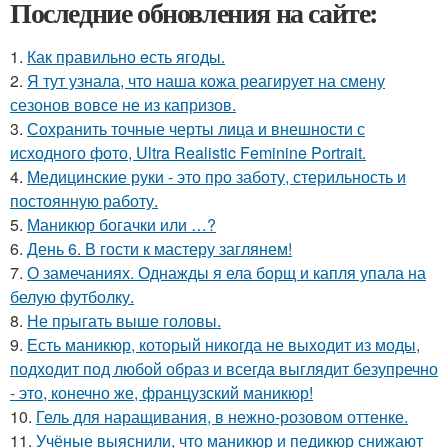
Последние обновления на сайте:
1.
Как правильно eсть ягоды.
2.
Я тут узнала, что наша кожа реагирует на смену
сезонов вовсе не из капризов.
3.
Сохранить точные черты лица и внешности с
исходного фото, Ultra Realistic Feminine Portrait.
4.
Медицинские руки - это про заботу, стерильность и
постоянную работу.
5.
Маникюр богачки или …?
6.
День 6. В гости к мастеру заглянем!
7.
О замечаниях. Однажды я ела борщ и капля упала на
белую футболку.
8.
Не прыгать выше головы.
9.
Есть маникюр, который никогда не выходит из моды,
подходит под любой образ и всегда выглядит безупречно
- это, конечно же, французский маникюр!
10.
Гель для наращивания, в нежно-розовом оттенке.
11.
Учёные выяснили, что маникюр и педикюр снижают