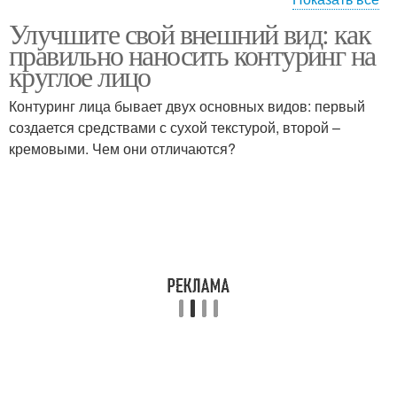
Улучшите свой внешний вид: как
Контуринг на круглое
Контуринг для овала
правильно наносить контуринг на
лицо
круглое лицо
Контуринг лица бывает двух основных видов: первый
создается средствами с сухой текстурой, второй –
Контуринг для круга
Контуринг для квадрата
кремовыми. Чем они отличаются?
Контуринг для
Идеальный контуринг
треугольника
Лица от контуринга