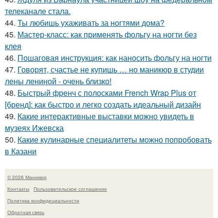
телеканале стала.
44.
Ты любишь ухаживать за ногтями дома?
45.
Мастер-класс: как применять фольгу на ногти без
клея
46.
Пошаговая инструкция: как наносить фольгу на ногти
47.
Говорят, счастье не купишь … но маникюр в студии
лены лениной - очень близко!
48.
Быстрый френч с полосками French Wrap Plus от
[бренд]: как быстро и легко создать идеальный дизайн
49.
Какие интерактивные выставки можно увидеть в
музеях Ижевска
50.
Какие кулинарные специалитеты можно попробовать
в Казани
© 2026 Маникюр
Контакты
Пользовательское соглашение
Политика конфидециальности
Обратная связь