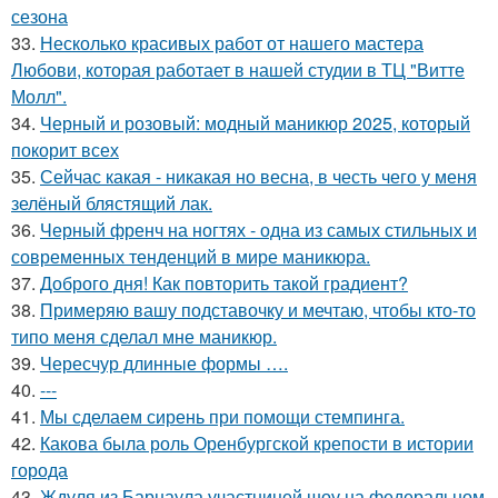
сезона
33.
Несколько красивых работ от нашего мастера
Любови, которая работает в нашей студии в ТЦ "Витте
Молл".
34.
Черный и розовый: модный маникюр 2025, который
покорит всех
35.
Сейчас какая - никакая но весна, в честь чего у меня
зелёный блястящий лак.
36.
Черный френч на ногтях - одна из самых стильных и
современных тенденций в мире маникюра.
37.
Доброго дня! Как повторить такой градиент?
38.
Примеряю вашу подставочку и мечтаю, чтобы кто-то
типо меня сделал мне маникюр.
39.
Чересчур длинные формы ….
40.
---
41.
Мы сделаем сирень при помощи стемпинга.
42.
Какова была роль Оренбургской крепости в истории
города
43.
Ждуля из Барнаула участницей шоу на федеральном