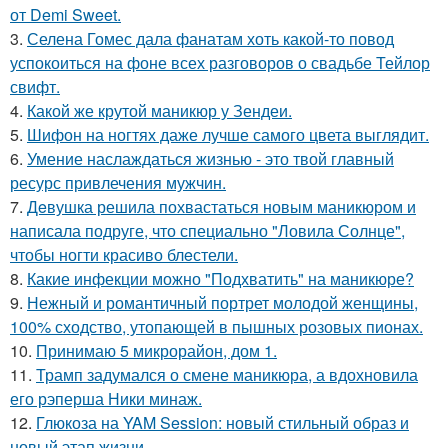
от Demi Sweet.
3.
Селена Гомес дала фанатам хоть какой-то повод
успокоиться на фоне всех разговоров о свадьбе Тейлор
свифт.
4.
Какой же крутой маникюр у Зендеи.
5.
Шифон на ногтях даже лучше самого цвета выглядит.
6.
Умение наслаждаться жизнью - это твой главный
ресурс привлечения мужчин.
7.
Дeвушка решила похвастаться новым маникюром и
написала подруге, что специально "Ловила Солнце",
чтобы ногти красиво блeстели.
8.
Какие инфекции можно "Подхватить" на маникюре?
9.
Нежный и романтичный портрет молодой женщины,
100% сходство, утопающей в пышных розовых пионах.
10.
Принимаю 5 микрорайон, дом 1.
11.
Трамп задумался о смене маникюра, а вдохновила
его рэперша Ники минаж.
12.
Глюкоза на YAM Session: новый стильный образ и
новый этап жизни.