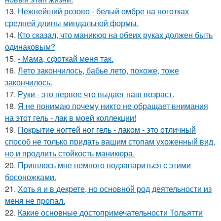
13.
Нежнейший розово - белый омбре на ноготках
средней длины миндальной формы.
14.
Кто сказал, что маникюр на обеих руках должен быть
одинаковым?
15.
- Мама, сфоткай меня так.
16.
Лето закончилось, бабье лето, похоже, тоже
закончилось.
17.
Руки - это первое что выдает наш возраст.
18.
Я не понимаю почему никто не обращает внимания
на этот гель - лак в моей коллекции!
19.
Покрытие ногтей ног гель - лаком - это отличный
способ не только придать вашим стопам ухоженный вид,
но и продлить стойкость маникюра.
20.
Пришлось мне немного подзапариться с этими
босоножками.
21.
Хоть я и в декрете, но основной род деятельности из
меня не пропал.
22.
Какие основные достопримечательности Тольятти