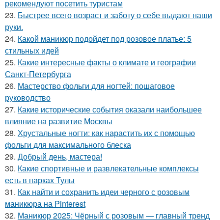
рекомендуют посетить туристам
23.
Быстрее всего возраст и заботу о себе выдают наши
руки.
24.
Какой маникюр подойдет под розовое платье: 5
стильных идей
25.
Какие интересные факты о климате и географии
Санкт-Петербурга
26.
Мастерство фольги для ногтей: пошаговое
руководство
27.
Какие исторические события оказали наибольшее
влияние на развитие Москвы
28.
Хрустальные ногти: как нарастить их с помощью
фольги для максимального блеска
29.
Добрый день, мастера!
30.
Какие спортивные и развлекательные комплексы
есть в парках Тулы
31.
Как найти и сохранить идеи черного с розовым
маникюра на Pinterest
32.
Маникюр 2025: Чёрный с розовым — главный тренд