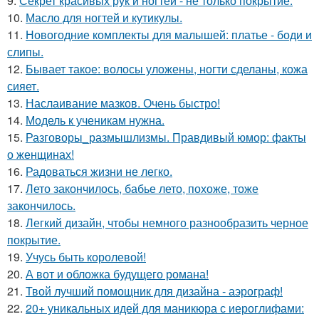
9.
Секрет красивых рук и ногтей - не только покрытие.
10.
Масло для ногтей и кутикулы.
11.
Новогодние комплекты для малышей: платье - боди и
слипы.
12.
Бывает такое: волосы уложены, ногти сделаны, кожа
сияет.
13.
Наслаивание мазков. Очень быстро!
14.
Модель к ученикам нужна.
15.
Разговоры_размышлизмы. Правдивый юмор: факты
о женщинах!
16.
Радоваться жизни не легко.
17.
Лето закончилось, бабье лето, похоже, тоже
закончилось.
18.
Легкий дизайн, чтобы немного разнообразить черное
покрытие.
19.
Учусь быть королевой!
20.
А вот и обложка будущего романа!
21.
Твой лучший помощник для дизайна - аэрограф!
22.
20+ уникальных идей для маникюра с иероглифами: