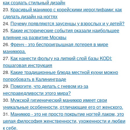
как создать стильный дизайн
23.
Красивый маникюр с корейскими иероглифами: как
сделать дизайн на ногтях
24.
Почему появляются заусенцы у взрослых и у детей?
25.
Какие исторические события оказали наибольшее
влияние на развитие Москвы
26.
Френч - это беспроигрышная лотерея в мире
маникюра.
27.
Как нанести фольгу на липкий слой базы KODI:
пошаговая инструкция
28.
Какие традиционные блюда местной кухни можно
попробовать в Калининграде
29.
Помогите, что делать с гневом из-за
несправедливости этого мира?
30.
Мужской гигиенический маникюр имеет свои
уникальные особенности, отличающие его от женского.
31.
Маникюр - это не просто покрытие ногтей лаком, это
целая философия женственности, ухоженности и любви
к себе.