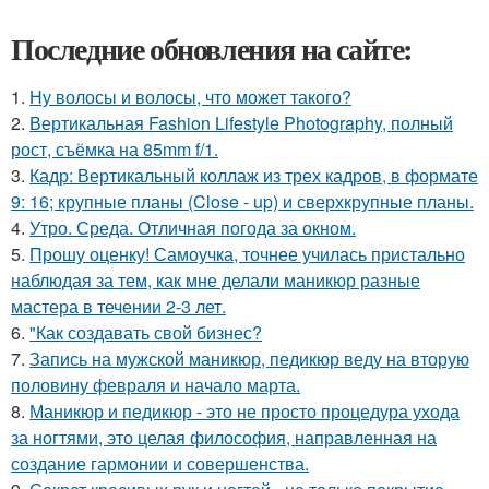
Последние обновления на сайте:
1.
Ну волосы и волосы, что может такого?
2.
Вертикальная Fashion Lifestyle Photography, полный
рост, съёмка на 85mm f/1.
3.
Кадр: Вертикальный коллаж из трех кадров, в формате
9: 16; крупные планы (Close - up) и сверхкрупные планы.
4.
Утро. Среда. Отличная погода за окном.
5.
Прошу оценку! Самоучка, точнее училась пристально
наблюдая за тем, как мне делали маникюр разные
мастера в течении 2-3 лет.
6.
"Как создавать свой бизнес?
7.
Запись на мужской маникюр, педикюр веду на вторую
половину февраля и начало марта.
8.
Маникюр и педикюр - это не просто процедура ухода
за ногтями, это целая философия, направленная на
создание гармонии и совершенства.