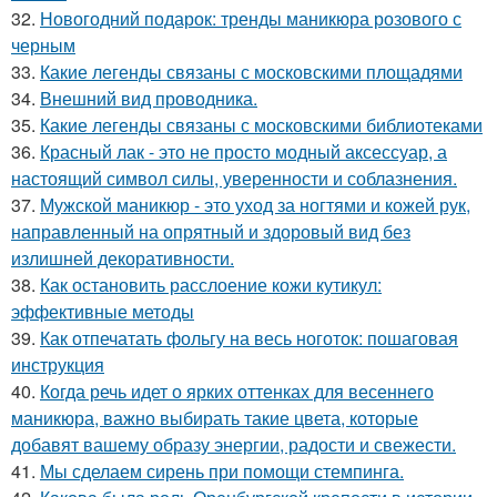
32.
Новогодний подарок: тренды маникюра розового с
черным
33.
Какие легенды связаны с московскими площадями
34.
Внешний вид проводника.
35.
Какие легенды связаны с московскими библиотеками
36.
Красный лак - это не просто модный аксессуар, а
настоящий символ силы, уверенности и соблазнения.
37.
Мужской маникюр - это уход за ногтями и кожей рук,
направленный на опрятный и здоровый вид без
излишней декоративности.
38.
Как остановить расслоение кожи кутикул:
эффективные методы
39.
Как отпечатать фольгу на весь ноготок: пошаговая
инструкция
40.
Когда речь идет о ярких оттенках для весеннего
маникюра, важно выбирать такие цвета, которые
добавят вашему образу энергии, радости и свежести.
41.
Мы сделаем сирень при помощи стемпинга.