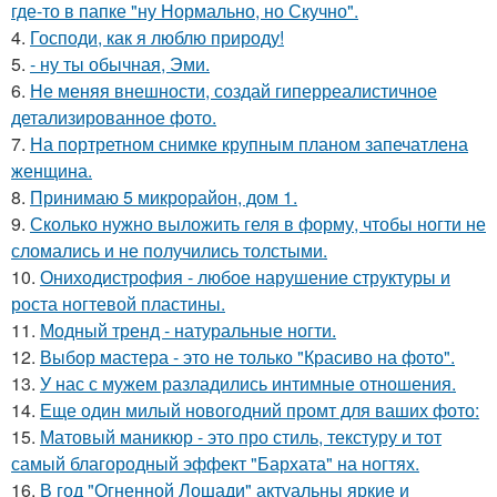
где-то в папке "ну Нормально, но Скучно".
4.
Господи, как я люблю природу!
5.
- ну ты обычная, Эми.
6.
Не меняя внешности, создай гиперреалистичное
детализированное фото.
7.
На портретном снимке крупным планом запечатлена
женщина.
8.
Принимаю 5 микрорайон, дом 1.
9.
Сколько нужно выложить геля в форму, чтобы ногти не
сломались и не получились толстыми.
10.
Ониходистрофия - любое нарушение структуры и
роста ногтевой пластины.
11.
Модный тренд - натуральные ногти.
12.
Выбор мастера - это не только "Красиво на фото".
13.
У нас с мужем разладились интимные отношения.
14.
Еще один милый новогодний промт для ваших фото:
15.
Матовый маникюр - это про стиль, текстуру и тот
самый благородный эффект "Бархата" на ногтях.
16.
В год "Огненной Лошади" актуальны яркие и