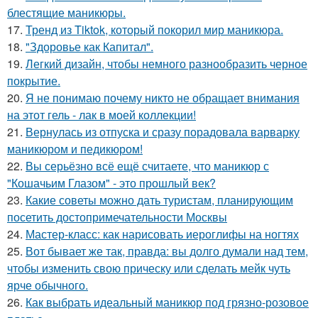
блестящие маникюры.
17.
Тренд из Tiktok, который покорил мир маникюра.
18.
"Здоровье как Капитал".
19.
Легкий дизайн, чтобы немного разнообразить черное
покрытие.
20.
Я не понимаю почему никто не обращает внимания
на этот гель - лак в моей коллекции!
21.
Вернулась из отпуска и сразу порадовала варварку
маникюром и педикюром!
22.
Вы серьёзно всё ещё считаете, что маникюр с
"Кошачьим Глазом" - это прошлый век?
23.
Какие советы можно дать туристам, планирующим
посетить достопримечательности Москвы
24.
Мастер-класс: как нарисовать иероглифы на ногтях
25.
Вот бывает же так, правда: вы долго думали над тем,
чтобы изменить свою прическу или сделать мейк чуть
ярче обычного.
26.
Как выбрать идеальный маникюр под грязно-розовое