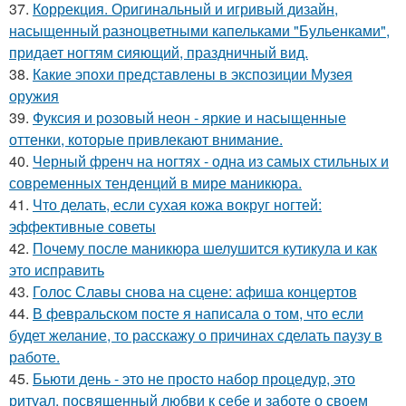
37.
Коррекция. Оригинальный и игривый дизайн,
насыщенный разноцветными капельками "Бульенками",
придает ногтям сияющий, праздничный вид.
38.
Какие эпохи представлены в экспозиции Музея
оружия
39.
Фуксия и розовый неон - яркие и насыщенные
оттенки, которые привлекают внимание.
40.
Черный френч на ногтях - одна из самых стильных и
современных тенденций в мире маникюра.
41.
Что делать, если сухая кожа вокруг ногтей:
эффективные советы
42.
Почему после маникюра шелушится кутикула и как
это исправить
43.
Голос Славы снова на сцене: афиша концертов
44.
В февральском посте я написала о том, что если
будет желание, то расскажу о причинах сделать паузу в
работе.
45.
Бьюти день - это не просто набор процедур, это
ритуал, посвященный любви к себе и заботе о своем