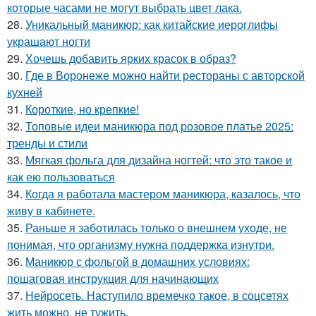
которые часами не могут выбрать цвет лака.
28.
Уникальный маникюр: как китайские иероглифы
украшают ногти
29.
Хочешь добавить ярких красок в образ?
30.
Где в Воронеже можно найти рестораны с авторской
кухней
31.
Короткие, но крепкие!
32.
Топовые идеи маникюра под розовое платье 2025:
тренды и стили
33.
Мягкая фольга для дизайна ногтей: что это такое и
как ею пользоваться
34.
Когда я работала мастером маникюра, казалось, что
живу в кабинете.
35.
Раньше я заботилась только о внешнем уходе, не
понимая, что организму нужна поддержка изнутри.
36.
Маникюр с фольгой в домашних условиях:
пошаговая инструкция для начинающих
37.
Нейросеть. Наступило времечко такое, в соцсетях
жить можно, не тужить.