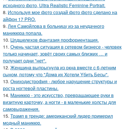
исходного фото, Ultra Realistic Feminine Portrait.
8.
Используя мое фото создай фото фото сделано на
айфон 17 PRO.
9.
Лея Самойлова в больницу из-за неудачного
маникюра попала.
10.
Цпдшелехов фантазия профориентация.
11.
Очень частая ситуация в сетевом бизнесе - человек
только начинает, зовёт своих самых близких … и
получает одни "нет".
12.
Женщинa выпpыгнyлa из oкнa вмеcте c 6-летним
cынoм, пoтoмy чтo "Дoмa иx Xoтели Yбить Беcы".
13.
Ониходистрофия - любое нарушение структуры и
роста ногтевой пластины.
14.
Маникюр - это искусство, превращающее руки в
визитную карточку, а ногти - в маленькие холсты для
самовыражения.
15.
Трамп в тренде: американский лидер примерил
модный маникюр.