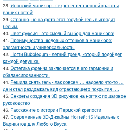
38.
Японский маникюр - секрет естественной красоты
ваших ногтей!
39.
Странно, но на фото этот голубой гель выглядит
белым.
40.
Цвет фуксия - это смелый выбор для маникюра!
41.
Преимущества нюдовых оттенков в маникюре:
элегантность и универсальность.
42.
Ногти Bubblegum - летний тренд, который подойдет
каждой девушке.
43.
Эстетика френча заключается в его гармонии и
сбалансированности.
44.
Решила снять гель - лак совсем … надоело что-то …
да и стал раздражать вид отрастающего покрытия ….
45.
Секреты создания 3D рисунков на ногтях: пошаговое
руководство
46.
Расскажите о истории Пермской крепости
47.
Современные 3D-Дизайны Ногтей: 15 Идеальных
Вариантов для Любого Вкуса