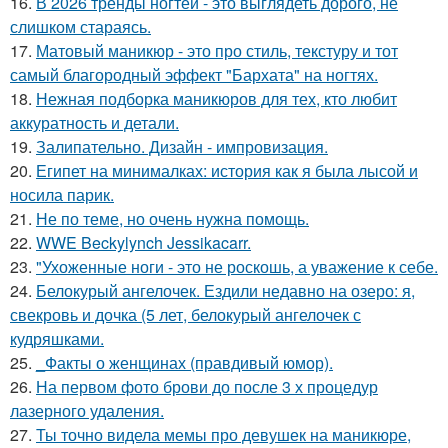
16.
В 2026 тренды ногтей - это выглядеть дорого, не
слишком стараясь.
17.
Матовый маникюр - это про стиль, текстуру и тот
самый благородный эффект "Бархата" на ногтях.
18.
Нежная подборка маникюров для тех, кто любит
аккуратность и детали.
19.
Залипательно. Дизайн - импровизация.
20.
Египет на минималках: история как я была лысой и
носила парик.
21.
Не по теме, но очень нужна помощь.
22.
WWE Beckylynch Jessikacarr.
23.
"Ухоженные ноги - это не роскошь, а уважение к себе.
24.
Белокурый ангелочек. Ездили недавно на озеро: я,
свекровь и дочка (5 лет, белокурый ангелочек с
кудряшками.
25.
_Факты о женщинах (правдивый юмор).
26.
На первом фото брови до после 3 х процедур
лазерного удаления.
27.
Ты точно видела мемы про девушек на маникюре,