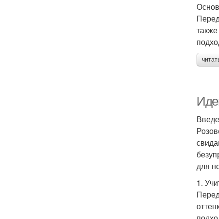
Основ
Перед
также
подхо
читат
Идеи
Введ
Розов
свида
безуп
для н
1. Уч
Перед
оттен
подхо