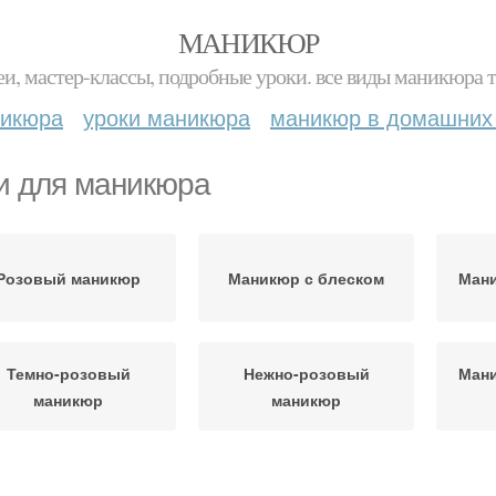
МАНИКЮР
и, мастер-классы, подробные уроки. все виды маникюра т
никюра
уроки маникюра
маникюр в домашних
и для маникюра
Розовый маникюр
Маникюр с блеском
Мани
Темно-розовый
Нежно-розовый
Ман
маникюр
маникюр
никюр со стразами
Маникюр с палитрой
Ман