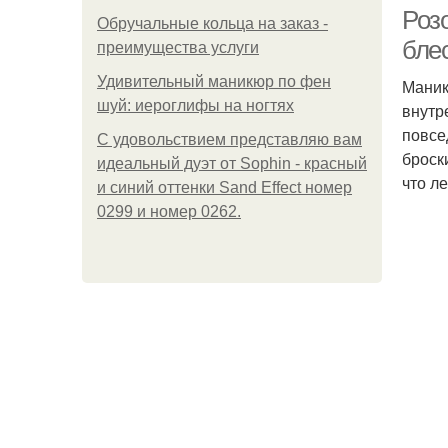
Роз
Обручальные кольца на заказ -
бле
преимущества услуги
Удивительный маникюр по фен
Маник
Яр
шуй: иероглифы на ногтях
внутр
повсе
С удовольствием представляю вам
броск
идеальный дуэт от Sophin - красный
что л
и синий оттенки Sand Effect номер
0299 и номер 0262.