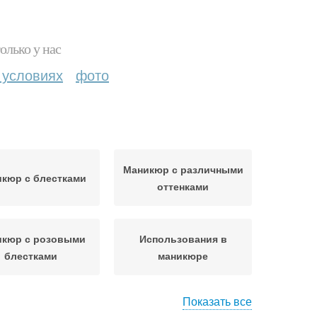
олько у нас
 условиях
фото
Маникюр с различными
кюр с блестками
оттенками
икюр с розовыми
Использования в
блестками
маникюре
Показать все
Маникюр с разным
икюр с дизайном