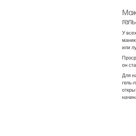
Мож
гель
У все
маник
или л
Проср
он ст
Для н
гель-
откры
начин