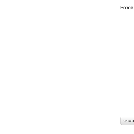
Розов
читат