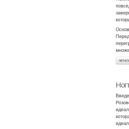
повсе
завер
котор
Основ
Перед
перег
множе
читат
Ног
Введ
Розов
идеал
котор
идеал