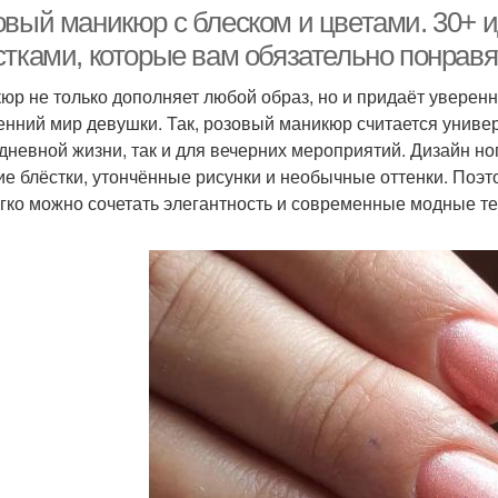
овый маникюр с блеском и цветами. 30+ и
стками, которые вам обязательно понравя
юр не только дополняет любой образ, но и придаёт уверенн
ко-розовый маникюр
Гелевые лаки
Л
енний мир девушки. Так, розовый маникюр считается униве
дневной жизни, так и для вечерних мероприятий. Дизайн ног
ие блёстки, утончённые рисунки и необычные оттенки. Поэт
егко можно сочетать элегантность и современные модные т
Лак для дерева