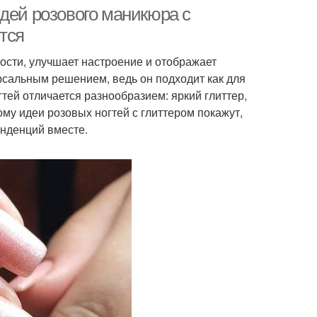
сочетанием
дей розового маникюра с
тся
ости, улучшает настроение и отображает
ак для ногтей
Косметические лаки
рсальным решением, ведь он подходит как для
тей отличается разнообразием: яркий глиттер,
ому идеи розовых ногтей с глиттером покажут,
енденций вместе.