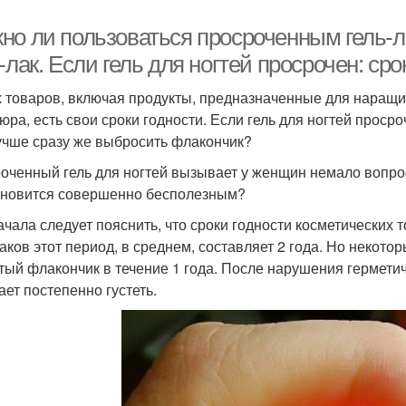
но ли пользоваться просроченным гель-л
-лак. Если гель для ногтей просрочен: сро
х товаров, включая продукты, предназначенные для наращ
юра, есть свои сроки годности. Если гель для ногтей проср
учше сразу же выбросить флакончик?
оченный гель для ногтей вызывает у женщин немало вопрос
ановится совершенно бесполезным?
ачала следует пояснить, что сроки годности косметических
лаков этот период, в среднем, составляет 2 года. Но некот
тый флакончик в течение 1 года. После нарушения герметичн
ает постепенно густеть.