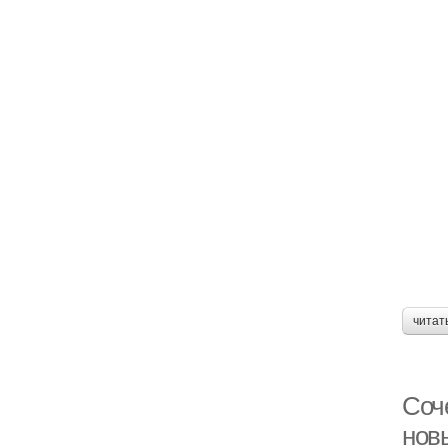
читат
Соч
нов