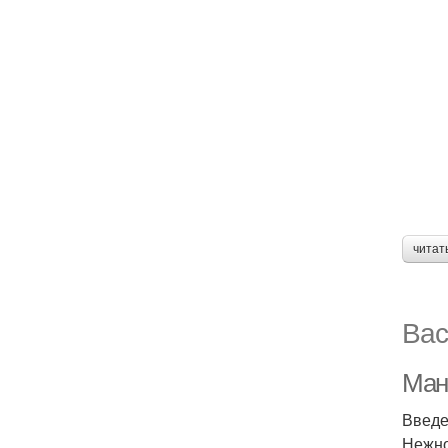
читат
Вас
Ман
Введ
Нежно