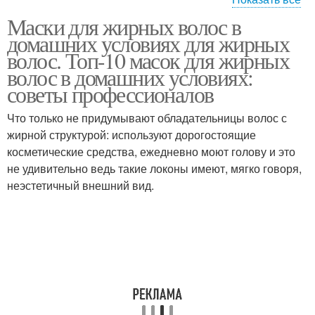
Маски для жирных волос в
Волосы в домашних
Маска от жирных волос
домашних условиях для жирных
условиях
волос. Топ-10 масок для жирных
волос в домашних условиях:
советы профессионалов
Маска для жирных
Яйцо для волос
волос
Что только не придумывают обладательницы волос с
жирной структурой: используют дорогостоящие
косметические средства, ежедневно моют голову и это
не удивительно ведь такие локоны имеют, мягко говоря,
Полоскание для
Маска для волос
неэстетичный внешний вид.
жирных волос
Волос с глиной
Волос из голубой