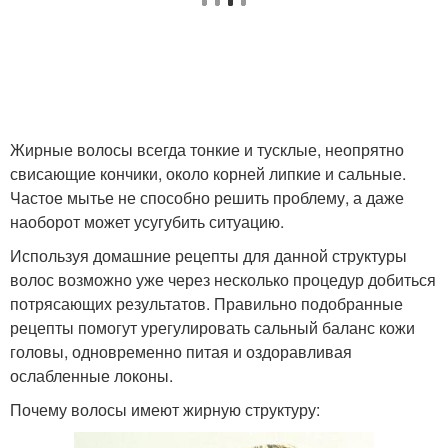
Лайфхаки для жирных
Волос до мытья
волос
Шампунь для жирных
Шампуни для жирных
волос
волос
Жирные волосы всегда тонкие и тусклые, неопрятно
свисающие кончики, около корней липкие и сальные.
Частое мытье не способно решить проблему, а даже
наоборот может усугубить ситуацию.
Маски для волос
Мед для волос
Используя домашние рецепты для данной структуры
волос возможно уже через несколько процедур добиться
потрясающих результатов. Правильно подобранные
рецепты помогут урегулировать сальный баланс кожи
Волос с репейным
Маски из горчицы
головы, одновременно питая и оздоравливая
маслом
ослабленные локоны.
Почему волосы имеют жирную структуру:
Масло для жирных