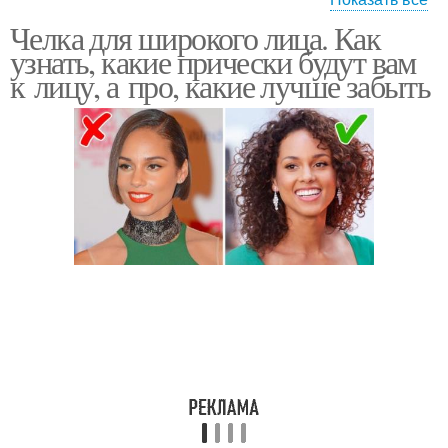
Челка для широкого лица. Как
Челка для квадратного
Узкое лицо
узнать, какие прически будут вам
лица
к лицу, а про, какие лучше забыть
Челка к квадратному
Лица с низким лбом
лицу
Челки для квадратного
Стрижки для
лица
квадратного лица
Прически для
квадратного лица