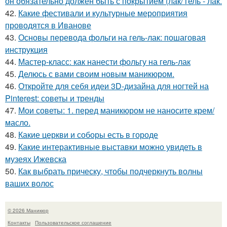
он обязательно должен быть с покрытием (лак/ гель - лак.
42.
Какие фестивали и культурные мероприятия
проводятся в Иванове
43.
Основы перевода фольги на гель-лак: пошаговая
инструкция
44.
Мастер-класс: как нанести фольгу на гель-лак
45.
Делюсь с вами своим новым маникюром.
46.
Откройте для себя идеи 3D-дизайна для ногтей на
Pinterest: советы и тренды
47.
Мои советы: 1. перед маникюром не наносите крем/
масло.
48.
Какие церкви и соборы есть в городе
49.
Какие интерактивные выставки можно увидеть в
музеях Ижевска
50.
Как выбрать прическу, чтобы подчеркнуть волны
ваших волос
© 2026 Маникюр
Контакты
Пользовательское соглашение