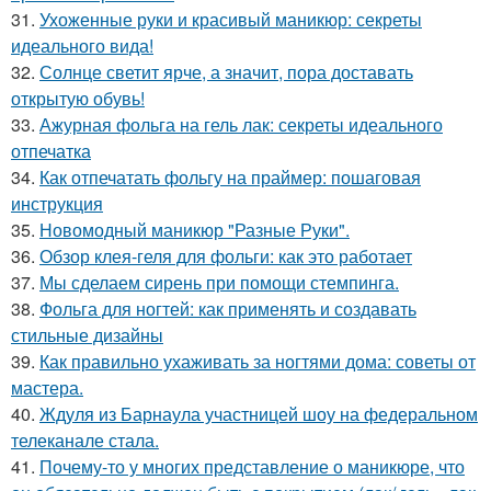
31.
Ухоженные руки и красивый маникюр: секреты
идеального вида!
32.
Солнце светит ярче, а значит, пора доставать
открытую обувь!
33.
Ажурная фольга на гель лак: секреты идеального
отпечатка
34.
Как отпечатать фольгу на праймер: пошаговая
инструкция
35.
Новомодный маникюр "Разные Руки".
36.
Обзор клея-геля для фольги: как это работает
37.
Мы сделаем сирень при помощи стемпинга.
38.
Фольга для ногтей: как применять и создавать
стильные дизайны
39.
Как правильно ухаживать за ногтями дома: советы от
мастера.
40.
Ждуля из Барнаула участницей шоу на федеральном
телеканале стала.
41.
Почему-то у многих представление о маникюре, что