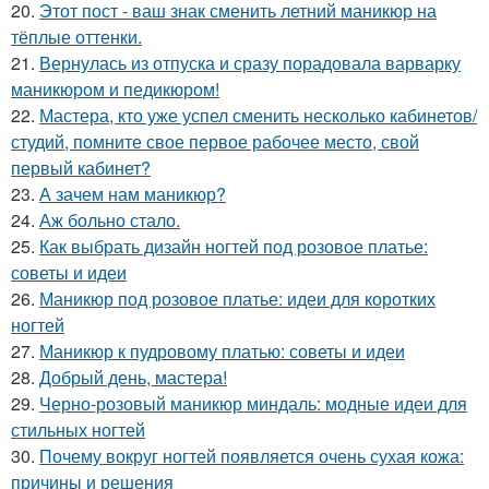
20.
Этот пост - ваш знак сменить летний маникюр на
тёплые оттенки.
21.
Вернулась из отпуска и сразу порадовала варварку
маникюром и педикюром!
22.
Мастера, кто уже успел сменить несколько кабинетов/
студий, помните свое первое рабочее место, свой
первый кабинет?
23.
А зачем нам маникюр?
24.
Аж больно стало.
25.
Как выбрать дизайн ногтей под розовое платье:
советы и идеи
26.
Маникюр под розовое платье: идеи для коротких
ногтей
27.
Маникюр к пудровому платью: советы и идеи
28.
Добрый день, мастера!
29.
Черно-розовый маникюр миндаль: модные идеи для
стильных ногтей
30.
Почему вокруг ногтей появляется очень сухая кожа:
причины и решения