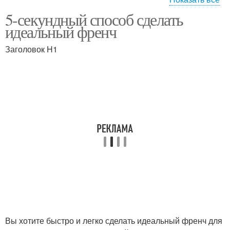
5-секундный способ сделать
Дизайн с матовым
Французский дизайн
идеальный френч
покрытием
Заголовок H1
Синий дизайн
Аквариумный дизайн
лунный маникюр
Лунный френч
Розово-серебристый
Градиентный дизайн
дизайн
Вы хотите быстро и легко сделать идеальный френч для