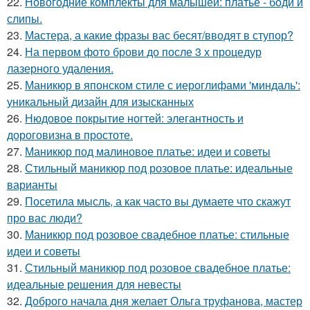
22.
Новогодние комплекты для малышей: платье - боди и
слипы.
23.
Мастера, а какие фразы вас бесят/вводят в ступор?
24.
На первом фото брови до после 3 х процедур
лазерного удаления.
25.
Маникюр в японском стиле с иероглифами 'миндаль':
уникальный дизайн для изысканных
26.
Нюдовое покрытие ногтей: элегантность и
дороговизна в простоте.
27.
Маникюр под малиновое платье: идеи и советы
28.
Стильный маникюр под розовое платье: идеальные
варианты
29.
Посетила мысль, а как часто вы думаете что скажут
про вас люди?
30.
Маникюр под розовое свадебное платье: стильные
идеи и советы
31.
Стильный маникюр под розовое свадебное платье:
идеальные решения для невесты
32.
Доброго начала дня желает Ольга труфанова, мастер