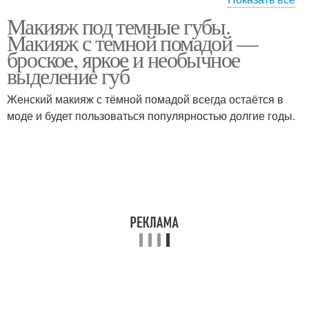
Макияж под темные губы.
Макияж для темных
Макияж для карих глаз
Макияж с темной помадой —
волос
броское, яркое и необычное
выделение губ
Макияж под темные
Женский макияж с тёмной помадой всегда остаётся в
Темные волосы
брови
моде и будет пользоваться популярностью долгие годы.
Макияж под темные
Макияж к синему
платья
платью
Макияж для девушек
Цвета в макияже