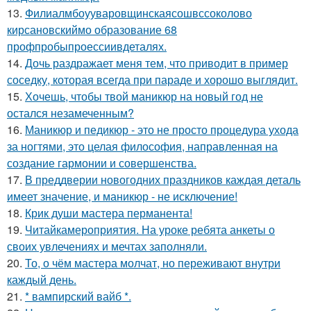
13.
Филиалмбоууваровщинскаясошвссоколово
кирсановскиймо образование 68
профпробыпроессиивдеталях.
14.
Дочь раздражает меня тем, что приводит в пример
соседку, которая всегда при параде и хорошо выглядит.
15.
Хочешь, чтобы твой маникюр на новый год не
остался незамеченным?
16.
Маникюр и педикюр - это не просто процедура ухода
за ногтями, это целая философия, направленная на
создание гармонии и совершенства.
17.
В преддверии новогодних праздников каждая деталь
имеет значение, и маникюр - не исключение!
18.
Крик души мастера перманента!
19.
Читайкамероприятия. На уроке ребята анкеты о
своих увлечениях и мечтах заполняли.
20.
То, о чём мастера молчат, но переживают внутри
каждый день.
21.
* вампирский вайб *.