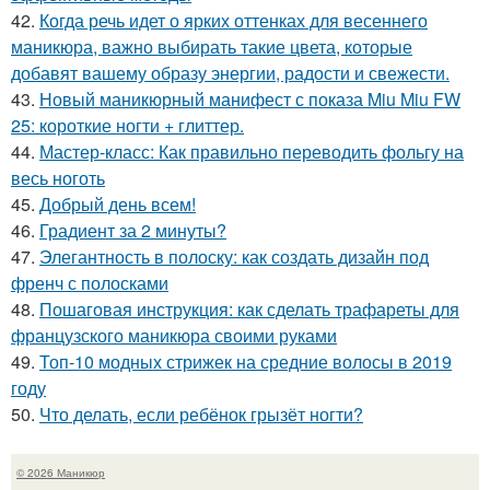
42.
Когда речь идет о ярких оттенках для весеннего
маникюра, важно выбирать такие цвета, которые
добавят вашему образу энергии, радости и свежести.
43.
Новый маникюрный манифест с показа Miu Miu FW
25: короткие ногти + глиттер.
44.
Мастер-класс: Как правильно переводить фольгу на
весь ноготь
45.
Добрый день всем!
46.
Градиент за 2 минуты?
47.
Элегантность в полоску: как создать дизайн под
френч с полосками
48.
Пошаговая инструкция: как сделать трафареты для
французского маникюра своими руками
49.
Топ-10 модных стрижек на средние волосы в 2019
году
50.
Что делать, если ребёнок грызёт ногти?
© 2026 Маникюр