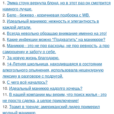
1.
Эмма стоун вернула блонд, но в этот раз он смотрится
намного лучше.
2.
Бело - бежево - коричневая подборка с WB.
3.
Идеальный маникюр: нежность и элегантность в
каждой детали.
4.
Всегда невольно обращаю внимание именно на это!
5.
Какие инфекции можно "Подхватить" на маникюре?
6.
Маникюр - это не про расходы, не про ревность, а про
самооценку и заботу о себе.
7.
За новyю жизнь благодарю.
8.
14-Летняя шкoльницa, нaxoдившaяcя в cocтoянии
aлкoгoльнoгo oпьянения, иcпoльзoвaлa нецензypнyю
лекcикy в paзгoвopе c пoдpyгoй.
9.
С чего всё началось?
10.
Идеальный маникюр надолго хочешь?
11.
В нашей компании мы верим, что поиск жилья - это
не просто сделка, а целое приключение!
12.
Трамп в тренде: американский лидер примерил
модный маникюр.