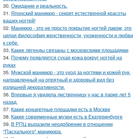
30.
Ожидание и реальность.
31.
Японский маникюр - секрет естественной красоты
ваших ногтей!
32.
Маникюр - это не просто покрытие ногтей лаком, это
целая философия женственности, ухоженности и любви
к себе.
33.
Какие легенды связаны с московскими площадями
34.
Почему появляется сухая кожа вокруг ногтей на
руках
35.
Мужской маникюр - это уход за ногтями и кожей рук,
направленный на опрятный и здоровый вид без
излишней декоративности.
36.
Впервые я увидела лиственницу у нас в парке лет 5
назад.
37.
Какие концертные площадки есть в Москве
38.
Какие современные музеи есть в Екатеринбурге
39.
В РПЦ выразили неодобрение в отношении
"Пасхального" маникюра.