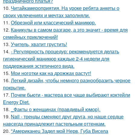
праздничного платья?
10.
Читайкамероприятия. На уроке ребята анкеты о
своих увлечениях и мечтах заполняли.
11.
Обрезной или классический маникюр.
12.
Каникулы в самом разгаре, а это значит - время для
семейных приключений!
13.
Учитель, хватит грустить!
14.
- Регулярность процедур: рекомендуется делать
гигиенический маникюр каждые 2-4 недели для
поддержания эстетичного вида.
15.
Мои ноготки как на дрожжах растут!
16.
Легкий дизайн, чтобы немного разнообразить черное
покрытие.
17.
Почем бьюти - мастера все чаще выбирают коктейли
Energy Diet.
18.
_Факты о женщинах (правдивый юмор).
19.
Nail - тренды сменяют друг друга, но наше сердце
навсегда принадлежит пастельным оттенкам.
20.
"Американец Задел мой Нерв, Губа Висела