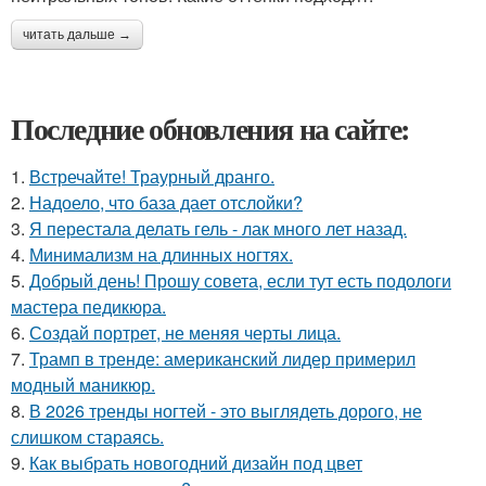
читать дальше →
Последние обновления на сайте:
1.
Встречайте! Траурный дранго.
2.
Надоело, что база дает отслойки?
3.
Я перестала делать гель - лак много лет назад.
4.
Минимализм на длинных ногтях.
5.
Добрый день! Прошу совета, если тут есть подологи
мастера педикюра.
6.
Создай портрет, не меняя черты лица.
7.
Трамп в тренде: американский лидер примерил
модный маникюр.
8.
В 2026 тренды ногтей - это выглядеть дорого, не
слишком стараясь.
9.
Как выбрать новогодний дизайн под цвет