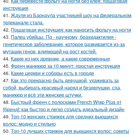
40.
Как перевести фольгу на ногти без клея: пошаговая
инструкция
41.
Ждуля из Барнаула участницей шоу на федеральном
телеканале стала.
42.
Пошаговая инструкция: как наносить фольгу на ногти
43.
Палец убийцы. По - научному, брахидактилия -
генетическое заболевание, которое развивается из-за
мутации генов, влияющей на рост костей.
44.
Какие из них древние, а какие современные
45.
Френч маникюр за 10 минут: простая инструкция
46.
Какие церкви и соборы есть в городе
47.
Как это прекрасно быть девушкой, ухаживать за
собой, выбирать красивый наряд и безделушки, спа,
маникюр и всё эти женские штучки.
48.
Быстрый френч с полосками French Wrap Plus от
[бренд]: как быстро и легко создать идеальный дизайн
49.
Топ-10 женских стрижек для средних вьющихся
волос: модно и стильно
50.
Топ-10 лучших стрижек для вьющихся волос: советы