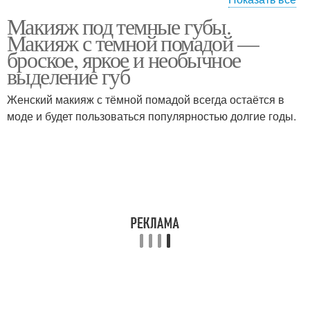
Макияж под темные губы.
Макияж для темных
Макияж с волосами
Макияж с темной помадой —
волос
броское, яркое и необычное
выделение губ
Макияж под темные
Женский макияж с тёмной помадой всегда остаётся в
Макияж для карих глаз
брови
моде и будет пользоваться популярностью долгие годы.
Макияж под темные
Макияж к синему
платья
платью
Лайфхаки для
Макияж для девушек
повседневного макияжа