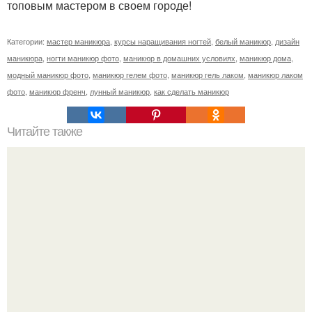
топовым мастером в своем городе!
Категории:
мастер маникюра
,
курсы наращивания ногтей
,
белый маникюр
,
дизайн
маникюра
,
ногти маникюр фото
,
маникюр в домашних условиях
,
маникюр дома
,
модный маникюр фото
,
маникюр гелем фото
,
маникюр гель лаком
,
маникюр лаком
фото
,
маникюр френч
,
лунный маникюр
,
как сделать маникюр
Читайте также
Стильный зеркальный маникюр дома.