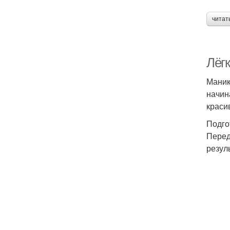
читат
Лёг
Маник
начин
краси
Подго
Перед
резул