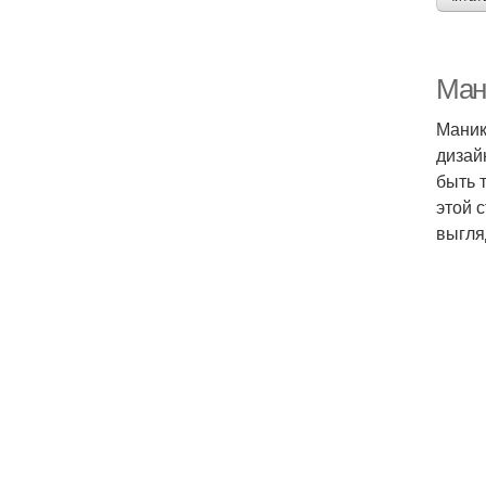
Ман
Маник
дизай
быть 
этой 
выгля