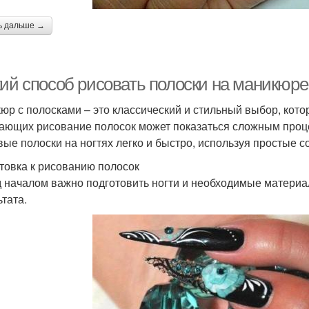
ь дальше →
кий способ рисовать полоски на маникюр
юр с полосками – это классический и стильный выбор, кото
ающих рисование полосок может показаться сложным процес
вые полоски на ногтях легко и быстро, используя простые с
товка к рисованию полосок
 началом важно подготовить ногти и необходимые материа
ьтата.