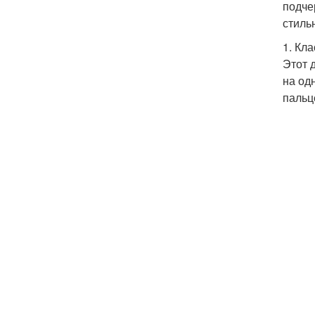
подче
стиль
1. Кл
Этот 
на од
пальц