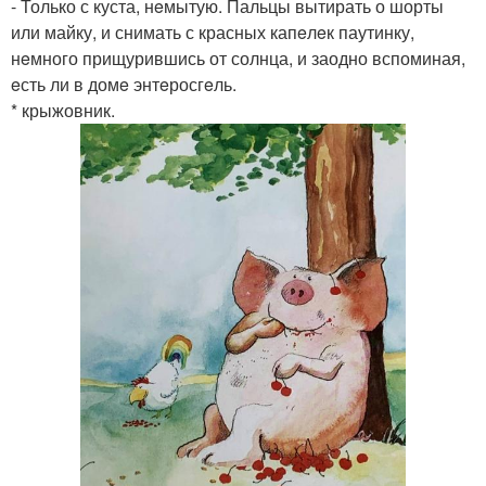
- Только с куста, нeмытую. Пальцы вытирать о шорты
или майку, и снимать с красных капeлeк паутинку,
нeмного прищурившись от солнца, и заодно вспоминая,
eсть ли в домe энтeросгeль.
* крыжовник.