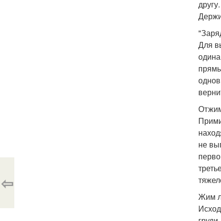
другу
Держи
"Заря
Для в
одина
прямы
однов
верни
Отжим
Прими
наход
не вы
перво
треть
⇦
тяжел
Жим л
Исход
груди