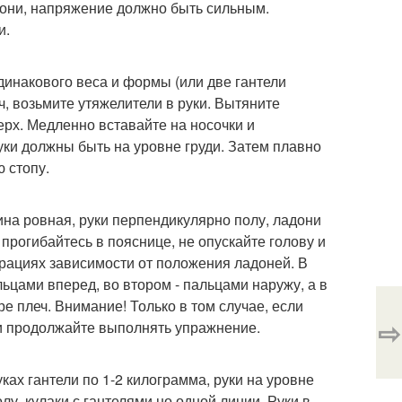
дони, напряжение должно быть сильным.
и.
динакового веса и формы (или две гантели
ч, возьмите утяжелители в руки. Вытяните
ерх. Медленно вставайте на носочки и
уки должны быть на уровне груди. Затем плавно
ю стопу.
ина ровная, руки перпендикулярно полу, ладони
прогибайтесь в пояснице, не опускайте голову и
рациях зависимости от положения ладоней. В
ьцами вперед, во втором - пальцами наружу, а в
е плеч. Внимание! Только в том случае, если
⇨
 и продолжайте выполнять упражнение.
ках гантели по 1-2 килограмма, руки на уровне
лу, кулаки с гантелями но одной линии. Руки в