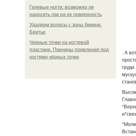
Гелевые ногти: возможно ли
наносить лак на их поверхность
Удаляем волосы с зоны бикини.
Бритье
Черные точки на ногтевой
пластине. Причины появления под
. А в
ногтями чёрных точек
прост
груди
муску
стано
Высок
Главн
"Верх
и"све
"Моли
Встан