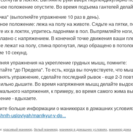
ное положение опустите. Во время подъема гантелей делайте
чка" (выполняйте упражнение 10 раз в день).
ное положение: лежа на полу на животе. Сядьте на пятки, п
те их в локтях, упритесь ладонями в пол. Выпрямляйте ноги
плавно с напряжением. В конечной точке движения ваши пл
е лежат на полу, спина прогнутая, лицо обращено в потоло
ие 10 секунд.
няя упражнения на укрепление грудных мышц, помните:
отайте "до Предела". То есть, когда вы почувствуете, что м
нять упражнение, сделайте последний рывок - еще 2-3 пов
вильно дышите. Во время напряжения мышц делайте выдох, в
мального напряжения, к примеру, во время самого жима вы
ение - вдыхаете.
ите больше информации о маникюрах в домашних условия
nih-usloviyah/manikyur-v-do...
и:
красивый маникюр
,
белый маникюр
,
маникюр в домашних условиях
,
маникюр дома