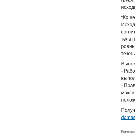
исход
"Коше
Исход
согни
тела 
ровны
течен
Выпол
- Раб
выпол
- Пра
макси
полож
Получ
domash
Категори