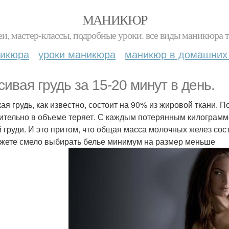
МАНИКЮР
и, мастер-классы, подробные уроки. все виды маникюра т
никюра
уроки маникюра
маникюр в домашних
сивая грудь за 15-20 минут в день.
ая грудь, как известно, состоит на 90% из жировой ткани. 
ительно в объеме теряет. С каждым потерянным килограммо
 груди. И это притом, что общая масса молочных желез сост
жете смело выбирать белье минимум на размер меньше