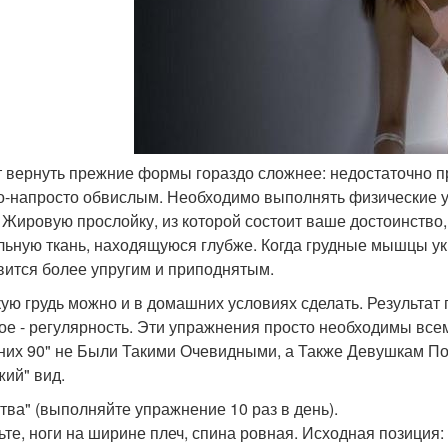
от вернуть прежние формы гораздо сложнее: недостаточно пр
о-напросто обвислым. Необходимо выполнять физические
. Жировую прослойку, из которой состоит ваше достоинство, 
льную ткань, находящуюся глубже. Когда грудные мышцы укр
вится более упругим и приподнятым.
ую грудь можно и в домашних условиях сделать. Результат г
ое - регулярность. Эти упражнения просто необходимы все
них 90" не Были Такими Очевидными, а Также Девушкам П
жий" вид.
тва" (выполняйте упражнение 10 раз в день).
ьте, ноги на ширине плеч, спина ровная. Исходная позиция: