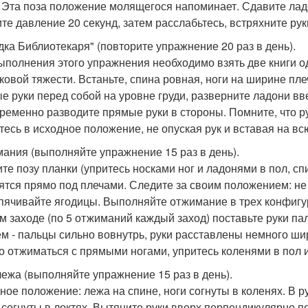
. Эта поза положение молящегося напоминает. Сдавите ла
те давление 20 секунд, затем расслабьтесь, встряхните рук
дка Библиотекаря" (повторите упражнение 20 раз в день).
ыполнения этого упражнения необходимо взять две книги о
ковой тяжести. Встаньте, спина ровная, ноги на ширине пле
е руки перед собой на уровне груди, разверните ладони вв
ременно разводите прямые руки в стороны. Помните, что р
тесь в исходное положение, не опуская рук и вставая на вс
ания (выполняйте упражнение 15 раз в день).
те позу планки (упритесь носками ног и ладонями в пол, сп
ятся прямо под плечами. Следите за своим положением: не 
пячивайте ягодицы. Выполняйте отжимание в трех конфигу
м заходе (по 5 отжиманий каждый заход) поставьте руки пал
ем - пальцы сильно вовнутрь, руки расставлены немного шир
о отжиматься с прямыми ногами, упритесь коленями в пол
ежа (выполняйте упражнение 15 раз в день).
ное положение: лежа на спине, ноги согнуты в коленях. В ру
, согнуты в локтях. Вытяните руки вверх перпендикулярно по