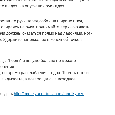
 выдох, на опускании рук - вдох.
оставьте руки перед собой на ширине плеч,
, опираясь на руки, поднимайте верхнюю часть
ечи должны оказаться прямо над ладонями, ноги
к. Удержите напряжение в конечной точке в
ышцы "Горят" и вы уже больше не можете
торения.
о время расслабления - вдох. То есть в точке
 выдыхаете, а возвращаясь в исходное
х здесь
http://manikyur.ru-best.com/manikyur-v-