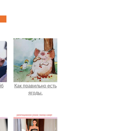
йб
Как правильно eсть
ягоды.