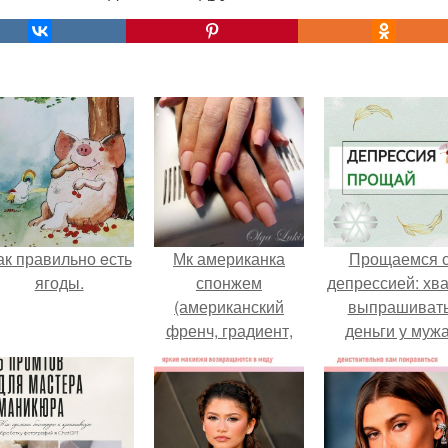
ак правильно eсть
Мк американка
Прощаемся 
ягоды.
спонжем
депрессией: хва
(американский
выпрашиват
френч, градиент,
деньги у мужа
омбре).