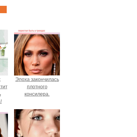
с
Эпоха закончилась
тит
плотного
ь
консилера.
!