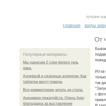
лучшие иде
главная
виды ма
От 
Бывае
подар
Популярные материалы
повед
Мы наносим 2 слоя белого гель
лака.
Из-за
Аллервэй и сезонные аллергии: Как
тольк
таблетки могут помочь
так д
"Запу
Все комментарии читать не стала.
с фот
Анонимно пожалуйста. Очень буду
привл
благодарна за выставление
В так