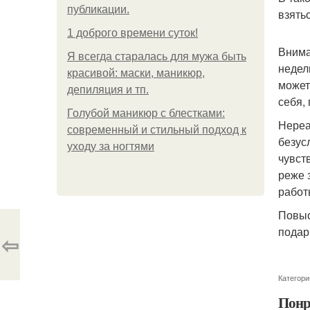
публикации.
взять
1 доброго времени суток!
Внима
Я всегда старалась для мужа быть
недел
красивой: маски, маникюр,
может
депиляция и тп.
себя,
Голубой маникюр с блестками:
Нереа
современный и стильный подход к
безус
уходу за ногтями
чувст
реже 
работ
Повыс
подар
⇦
Категори
Понр