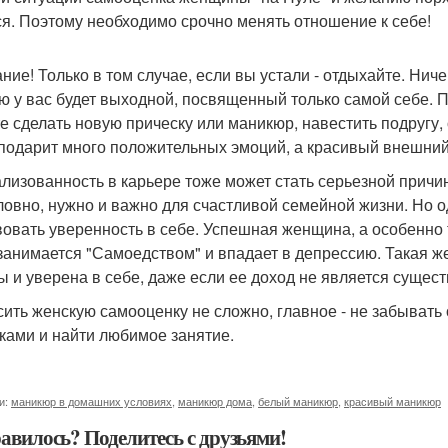
ся. Поэтому необходимо срочно менять отношение к себе!
ние! Только в том случае, если вы устали - отдыхайте. Ниче
ю у вас будет выходной, посвященный только самой себе. Пу
е сделать новую прическу или маникюр, навестить подругу,
 подарит много положительных эмоций, а красивый внешний
лизованность в карьере тоже может стать серьезной причи
ловно, нужно и важно для счастливой семейной жизни. Но о
вовать уверенность в себе. Успешная женщина, а особенно
занимается "Самоедством" и впадает в депрессию. Такая ж
ы и уверена в себе, даже если ее доход не является суще
ить женскую самооценку не сложно, главное - не забывать 
ками и найти любимое занятие.
и:
маникюр в домашних условиях
,
маникюр дома
,
белый маникюр
,
красивый маникюр
авилось? Поделитесь с друзьями!