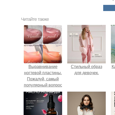
Читайте также
Выравнивание
Стильный образ
К
ногтевой пластины.
для девочек.
Пожалуй, самый
популярный вопрос
среди клиентов:
"что такое
выравнивание
ногтевой пластины