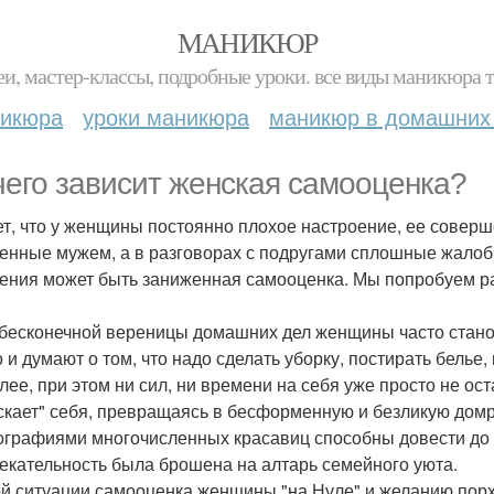
МАНИКЮР
и, мастер-классы, подробные уроки. все виды маникюра т
никюра
уроки маникюра
маникюр в домашних
чего зависит женская самооценка?
т, что у женщины постоянно плохое настроение, ее совершен
енные мужем, а в разговорах с подругами сплошные жалобы
ения может быть заниженная самооценка. Мы попробуем раз
 бесконечной вереницы домашних дел женщины часто стано
о и думают о том, что надо сделать уборку, постирать белье,
алее, при этом ни сил, ни времени на себя уже просто не ос
скает" себя, превращаясь в бесформенную и безликую дом
ографиями многочисленных красавиц способны довести до 
екательность была брошена на алтарь семейного уюта.
ой ситуации самооценка женщины "на Нуле" и желанию порха