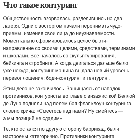
Что такое контуринг
Общественность взорвалась, разделившись на два
лагеря. Одни с восторгом начали перенимать чудо-
приемы, изменяя свои лица до неузнаваемости.
Моментально сформировалось целое бьюти-
направление со своими целями, средствами, терминами
и школами. Все началось со скульптурирования,
бейкинга и стробинга. А когда двигаться дальше было
уже некуда, контуринг-машина выдала новый уровень
перевоплощения: боди-контуринг и тентуринг.
Этим дело не закончилось. Защищаясь от нападок
противников, контуристы во главе с визажисткой Беллой
де Луна подняли над полем боя флаг клоун-контуринга,
словно крича: «Смеетесь над нами? Ну смейтесь —
а мы позиций не сдадим».
Те, кто остался по другую сторону баррикад, были
настроены категорично. Противники контуринга