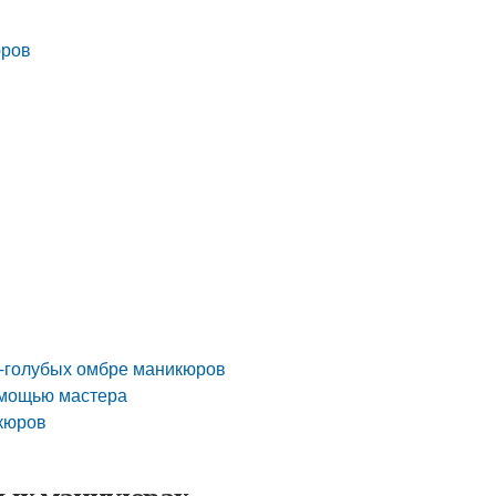
юров
о-голубых омбре маникюров
помощью мастера
икюров