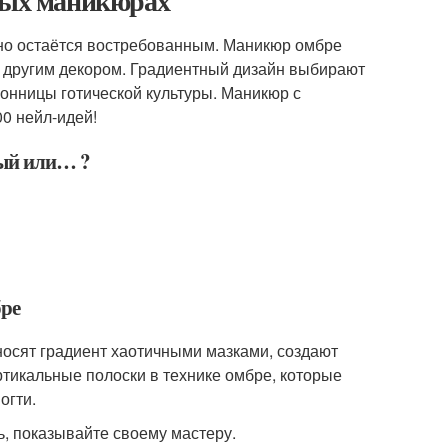
жных маникюрах
нно остаётся востребованным. Маникюр омбре
 с другим декором. Градиентный дизайн выбирают
онницы готической культуры. Маникюр с
0 нейл-идей!
ный или… ?
ре
носят градиент хаотичными мазками, создают
тикальные полоски в технике омбре, которые
огти.
ь, показывайте своему мастеру.