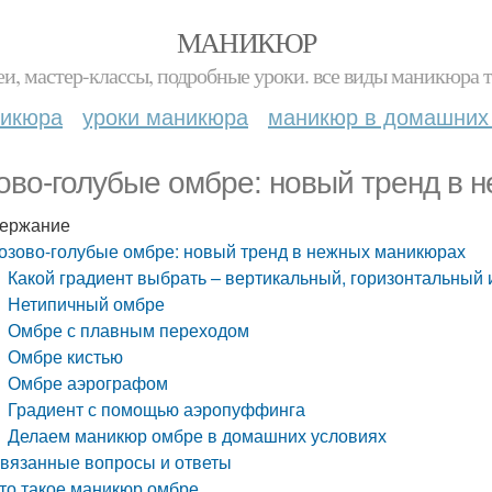
МАНИКЮР
и, мастер-классы, подробные уроки. все виды маникюра т
никюра
уроки маникюра
маникюр в домашних
ово-голубые омбре: новый тренд в 
ержание
озово-голубые омбре: новый тренд в нежных маникюрах
Какой градиент выбрать – вертикальный, горизонтальный
Нетипичный омбре
Омбре с плавным переходом
Омбре кистью
Омбре аэрографом
Градиент с помощью аэропуффинга
Делаем маникюр омбре в домашних условиях
вязанные вопросы и ответы
то такое маникюр омбре