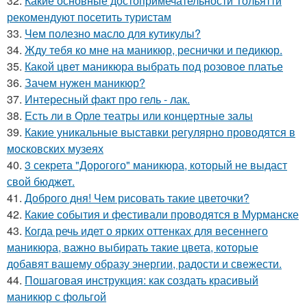
32.
Какие основные достопримечательности Тольятти
рекомендуют посетить туристам
33.
Чем полезно масло для кутикулы?
34.
Жду тебя ко мне на маникюр, реснички и педикюр.
35.
Какой цвет маникюра выбрать под розовое платье
36.
Зачем нужен маникюр?
37.
Интересный факт про гель - лак.
38.
Есть ли в Орле театры или концертные залы
39.
Какие уникальные выставки регулярно проводятся в
московских музеях
40.
3 секрета "Дорогого" маникюра, который не выдаст
свой бюджет.
41.
Доброго дня! Чем рисовать такие цветочки?
42.
Какие события и фестивали проводятся в Мурманске
43.
Когда речь идет о ярких оттенках для весеннего
маникюра, важно выбирать такие цвета, которые
добавят вашему образу энергии, радости и свежести.
44.
Пошаговая инструкция: как создать красивый
маникюр с фольгой