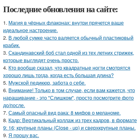
Последние обновления на сайте:
1.
Магия в чёрных флаконах: внутри прячется ваше
идеальное настроение.
2.
В любой сумке часто валяется обычный пластиковый
крабик.
3.
Скандинавский боб стал одной из тех летних стрижек,
которые выглядят очень просто.
4.
Кто вообще сказал, что квадратные ногти смотрятся
хорошо лишь тогда, когда есть большая длина?
5.
Мужской педикюр, забота о себе.
6.
Внимание! Только в том случае, если вам кажется, что
наращивание - это "Слишком", просто посмотрите фото
до/после.
7.
Самый опасный вид рака: 8 мифов о меланоме.
8.
Кадр: Вертикальный коллаж из трех кадров, в формате
9: 16; крупные планы (Close - up) и сверхкрупные планы.
9.
Я прошу вас.