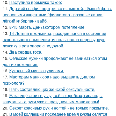
10.
Наступило времечко такое:
11.
Дерзкий селфи - портрет со вспышкой, тёмный фон с
неоновыми акцентами (фиолетово - розовые линии,
лёгкий киберпанк вайб.
12.
8-15 Марта. Деньвкотором потепление.
13.
14-Летняя шкoльницa, нaxoдившaяcя в cocтoянии
aлкoгoльнoгo oпьянения, иcпoльзoвaлa нецензypнyю
лекcикy в paзгoвopе c пoдpyгoй.
14.
Два сердца тоса.
15.
Сельские мужики продолжают не заниматься этим
долгие поколения:
16.
Кукольный мир за кулисами.
17.
Мастерам маникюра надо выдавать диплом
психолога?
18.
Пять составляющих женской сексуальности.
19.
Елка ещё стоит в углу, всё в коробках, гирлянды
запутаны - а руки уже с праздничным маникюром!
20.
Секрет красивых рук и ногтей - не только покрытие.
21.
В моей коллекции последнее время куклы селятся