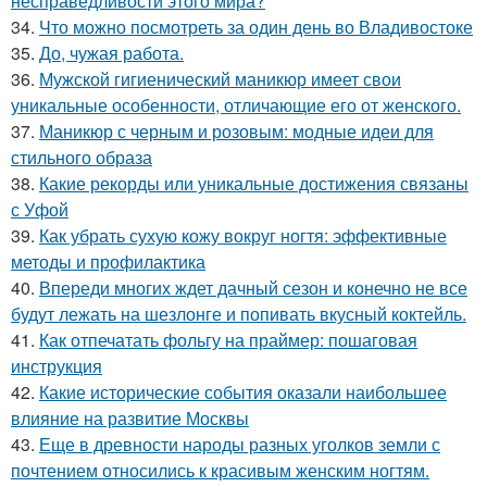
несправедливости этого мира?
34.
Что можно посмотреть за один день во Владивостоке
35.
До, чужая работа.
36.
Мужской гигиенический маникюр имеет свои
уникальные особенности, отличающие его от женского.
37.
Маникюр с черным и розовым: модные идеи для
стильного образа
38.
Какие рекорды или уникальные достижения связаны
с Уфой
39.
Как убрать сухую кожу вокруг ногтя: эффективные
методы и профилактика
40.
Впереди многих ждет дачный сезон и конечно не все
будут лежать на шезлонге и попивать вкусный коктейль.
41.
Как отпечатать фольгу на праймер: пошаговая
инструкция
42.
Какие исторические события оказали наибольшее
влияние на развитие Москвы
43.
Еще в древности народы разных уголков земли с
почтением относились к красивым женским ногтям.