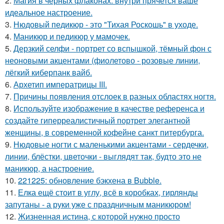
2.
Магия в чёрных флаконах: внутри прячется ваше
идеальное настроение.
3.
Нюдовый педикюр - это "Тихая Роскошь" в уходе.
4.
Маникюр и педикюр у мамочек.
5.
Дерзкий селфи - портрет со вспышкой, тёмный фон с
неоновыми акцентами (фиолетово - розовые линии,
лёгкий киберпанк вайб.
6.
Архетип императрицы III.
7.
Причины появления отслоек в разных областях ногтя.
8.
Используйте изображение в качестве референса и
создайте гиперреалистичный портрет элегантной
женщины, в современной кофейне санкт питербурга.
9.
Нюдовые ногти с маленькими акцентами - сердечки,
линии, блёстки, цветочки - выглядят так, будто это не
маникюр, а настроение.
10.
221225: обновление бэкхена в Bubble.
11.
Елка ещё стоит в углу, всё в коробках, гирлянды
запутаны - а руки уже с праздничным маникюром!
12.
Жизненная истина, с которой нужно просто