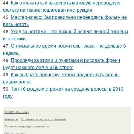
44.
Как отпечатать и закрепить матовую переводную
фольгу на ткани: пошаговая инструкция
45.
Мастер-класс: Как правильно переводить фольгу на
весь ноготь
46.
Уход за ногтями - это важный аспект личной гигиены
и эстетики.
47.
Оптимальное время носки гель - лака - не дольше 3
недель.
48.
Проследи за этими 3 пунктами и рисовать френч
будет намного легче и быстрее:
49.
Как выбрать прическу, чтобы подчеркнуть волны
ваших волос
50.
Топ-10 модных стрижек на средние волосы в 2019
году
© 2026 Маникюр
Контакты
Пользовательское соглашение
Политика конфидециальности
Обратная связь