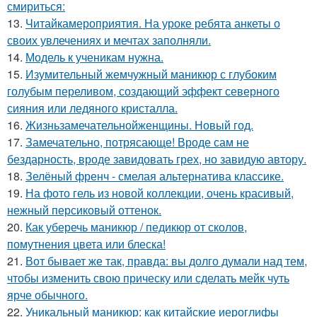
смириться:
13.
Читайкамероприятия. На уроке ребята анкеты о
своих увлечениях и мечтах заполняли.
14.
Модель к ученикам нужна.
15.
Изумительный жемчужный маникюр с глубоким
голубым переливом, создающий эффект северного
сияния или ледяного кристалла.
16.
Жизньзамечательнойженщины. Новый год.
17.
Замечательно, потрясающе! Вроде сам не
бездарность, вроде завидовать грех, но завидую автору.
18.
Зелёный френч - смелая альтернатива классике.
19.
На фото гель из новой коллекции, очень красивый,
нежный персиковый оттенок.
20.
Как уберечь маникюр / педикюр от сколов,
помутнения цвета или блеска!
21.
Вот бывает же так, правда: вы долго думали над тем,
чтобы изменить свою прическу или сделать мейк чуть
ярче обычного.
22.
Уникальный маникюр: как китайские иероглифы