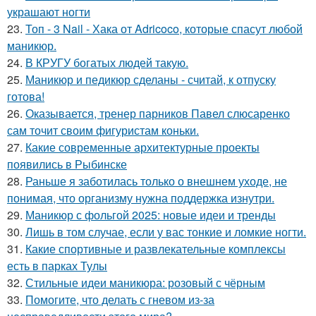
украшают ногти
23.
Топ - 3 Nail - Хака от Adricoco, которые спасут любой
маникюр.
24.
В КРУГУ богатых людей такую.
25.
Маникюр и педикюр сделаны - считай, к отпуску
готова!
26.
Оказывается, тренер парников Павел слюсаренко
сам точит своим фигуристам коньки.
27.
Какие современные архитектурные проекты
появились в Рыбинске
28.
Раньше я заботилась только о внешнем уходе, не
понимая, что организму нужна поддержка изнутри.
29.
Маникюр с фольгой 2025: новые идеи и тренды
30.
Лишь в том случае, если у вас тонкие и ломкие ногти.
31.
Какие спортивные и развлекательные комплексы
есть в парках Тулы
32.
Стильные идеи маникюра: розовый с чёрным
33.
Помогите, что делать с гневом из-за