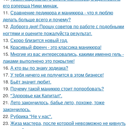
его рэперша Ники минаж.
11.
Сравнение педикюра и маникюра - что я люблю
делать больше всего и почему?
12.
Доброго дня! Прошу советов по работе с подобными
ногтями и оцените пожалуйста результат.
13.
Скоро близится новый год.
14.
Красивый френч - это классика маникюра!
15.
Многие из вас интересовались, какими именно гель -
лаками выполнено это покрытие!
16.
А кто вы по знаку зодиака?
17.
У тебя ничего не получится в этом бизнесе!
18.
Бьёт значит любит.
19.
Почему такой маникюр стоит попробовать?
20.
"Здоровье как Капитал".
21.
Лето закончилось, бабье лето, похоже, тоже
закончилось.
22.
Рубрика "Не у нас".
23.
Жиза мастера, после которой невозможно не кивнуть