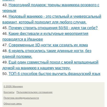
43.
Новогодний подарок: тренды маникюра розового с
черным
44.
Нюдовый маникюр - это стильный и универсальный
вариант, который подходит для любого случая.
45.
Почему строить отношения 50/50 - идея так себе?
46.
Какие фестивали и культурные мероприятия
проводятся в Иванове
47.
Современные 3D-ногти: как создать их дома
48.
6 недель относились такие длинные ногти, без
единой поломки.
49.
Ещё один совместный поход с моей младшенькой
дочкой на маникюр к нашему мастеру.
50.
ТОП-5 способов быстро выучить французский язык
© 2026 Маникюр
Контакты
Пользовательское соглашение
Политика конфидециальности
Обратная связь