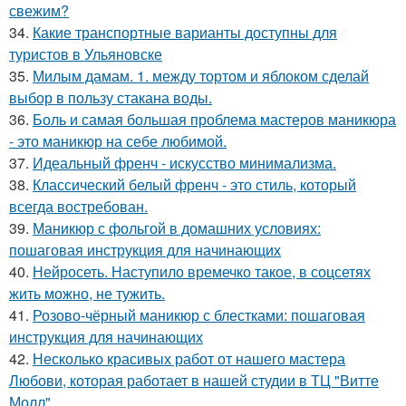
свежим?
34.
Какие транспортные варианты доступны для
туристов в Ульяновске
35.
Милым дамам. 1. между тортом и яблоком сделай
выбор в пользу стакана воды.
36.
Боль и самая большая проблема мастеров маникюра
- это маникюр на себе любимой.
37.
Идеальный френч - искусство минимализма.
38.
Классический белый френч - это стиль, который
всегда востребован.
39.
Маникюр с фольгой в домашних условиях:
пошаговая инструкция для начинающих
40.
Нейросеть. Наступило времечко такое, в соцсетях
жить можно, не тужить.
41.
Розово-чёрный маникюр с блестками: пошаговая
инструкция для начинающих
42.
Несколько красивых работ от нашего мастера
Любови, которая работает в нашей студии в ТЦ "Витте
Молл".