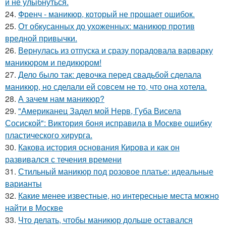
и не улыбнуться.
24.
Френч - маникюр, который не прощает ошибок.
25.
От обкусанных до ухоженных: маникюр против
вредной привычки.
26.
Вернулась из отпуска и сразу порадовала варварку
маникюром и педикюром!
27.
Дело было так: девочка перед свадьбой сделала
маникюр, но сделали ей совсем не то, что она хотела.
28.
А зачем нам маникюр?
29.
"Американец Задел мой Нерв, Губа Висела
Сосиской": Виктория боня исправила в Москве ошибку
пластического хирурга.
30.
Какова история основания Кирова и как он
развивался с течения времени
31.
Стильный маникюр под розовое платье: идеальные
варианты
32.
Какие менее известные, но интересные места можно
найти в Москве
33.
Что делать, чтобы маникюр дольше оставался