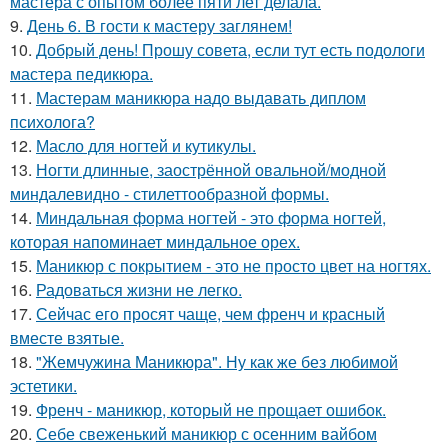
мастера с опытом более пяти лет делала.
9.
День 6. В гости к мастеру заглянем!
10.
Добрый день! Прошу совета, если тут есть подологи
мастера педикюра.
11.
Мастерам маникюра надо выдавать диплом
психолога?
12.
Масло для ногтей и кутикулы.
13.
Ногти длинные, заострённой овальной/модной
миндалевидно - стилеттообразной формы.
14.
Миндальная форма ногтей - это форма ногтей,
которая напоминает миндальное орех.
15.
Маникюр с покрытием - это не просто цвет на ногтях.
16.
Радоваться жизни не легко.
17.
Сейчас его просят чаще, чем френч и красный
вместе взятые.
18.
"Жемчужина Маникюра". Ну как же без любимой
эстетики.
19.
Френч - маникюр, который не прощает ошибок.
20.
Себе свеженький маникюр с осенним вайбом