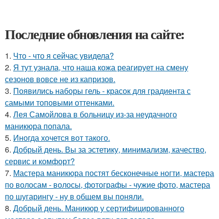
Последние обновления на сайте:
1.
Что - что я сейчас увидела?
2.
Я тут узнала, что наша кожа реагирует на смену
сезонов вовсе не из капризов.
3.
Появились наборы гель - красок для градиента с
самыми топовыми оттенками.
4.
Лея Самойлова в больницу из-за неудачного
маникюра попала.
5.
Иногда хочется вот такого.
6.
Добрый день. Вы за эстетику, минимализм, качество,
сервис и комфорт?
7.
Мастера маникюра постят бесконечные ногти, мастера
по волосам - волосы, фотографы - чужие фото, мастера
по шугарингу - ну в общем вы поняли.
8.
Добрый день. Маникюр у сертифицированного