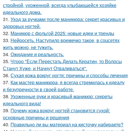
стройной, ухоженной, всегда улыбающейся хозяйке
идеального дома.
31.
Уход за ручками после маникюра: секрет красивых и
здоровых ногтей.
32.
Маникюр с фольгой 2025: новые идеи и тренды
33.
Нейросеть. Наступило времечко такое, в соцсетях
жить можно, не тужить.
34.
Ожидание и реальность.
35.
Чтооо "Если Перестать Делать Кератин, то Волосы
Станут Хуже, и Начнут Отваливаться".
36.
Сухая кожа вокруг ногтя: причины и способы лечения
37.
Как мастер маникюра, я всегда стремилась к идеалу
и безупречности в своей работе.
38.
Ухоженные руки и красивый маникюр: секреты
идеального вида!
39.
Почему кожа вокруг ногтей становится сухой:
основные причины и решения
40.
Правильно ли вы материал на кисточку набираете?