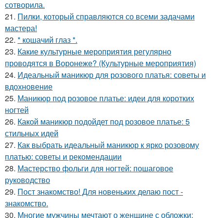
сотворила.
21.
Пилки, который справляются со всеми задачами
мастера!
22.
* кошачий глаз *.
23.
Какие культурные мероприятия регулярно
проводятся в Воронеже? (Культурные мероприятия)
24.
Идеальный маникюр для розового платья: советы и
вдохновение
25.
Маникюр под розовое платье: идеи для коротких
ногтей
26.
Какой маникюр подойдет под розовое платье: 5
стильных идей
27.
Как выбрать идеальный маникюр к ярко розовому
платью: советы и рекомендации
28.
Мастерство фольги для ногтей: пошаговое
руководство
29.
Пост знакомство! Для новеньких делаю пост -
знакомство.
30.
Многие мужчины мечтают о женщине с обложки: