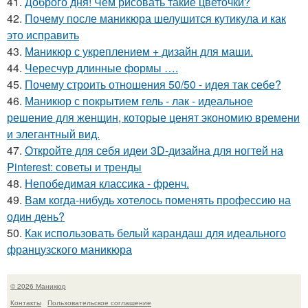
41.
Доброго дня! Чем рисовать такие цветочки?
42.
Почему после маникюра шелушится кутикула и как
это исправить
43.
Маникюр с укреплением + дизайн для маши.
44.
Чересчур длинные формы ….
45.
Почему строить отношения 50/50 - идея так себе?
46.
Маникюр с покрытием гель - лак - идеальное
решение для женщин, которые ценят экономию времени
и элегантный вид.
47.
Откройте для себя идеи 3D-дизайна для ногтей на
Pinterest: советы и тренды
48.
Непобедимая классика - френч.
49.
Вам когда-нибудь хотелось поменять профессию на
один день?
50.
Как использовать белый карандаш для идеального
французского маникюра
© 2026 Маникюр
Контакты
Пользовательское соглашение