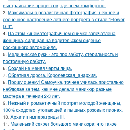
выстраивание процессов, где всем комфортно.
3.
Максимально реалистичная фотография, нежное и
солнечное настроение летнего портрета в стиле "Flower
Girl".
4.
На этом кинематографичном снимке запечатлена
женщина, сидящая на водительском сиденье
роскошного автомобиля.
5.
Медицинские руки - это про заботу, стерильность и
постоянную работу.
6.
Создай не меняя черты лица.
7.
Обратная дорога. Королевская_анархия.
8.
Прошу оценку! Самоучка, точнее училась пристально
наблюдая за тем, как мне делали маникюр разные
мастера в течении 2-3 лет.
9.
Нежный и романтичный портрет молодой женщины,
100% сходство, утопающей в пышных розовых пионах.
10.
Архетип императрицы III.
11.
Маленький секрет большого маникюра: что такое