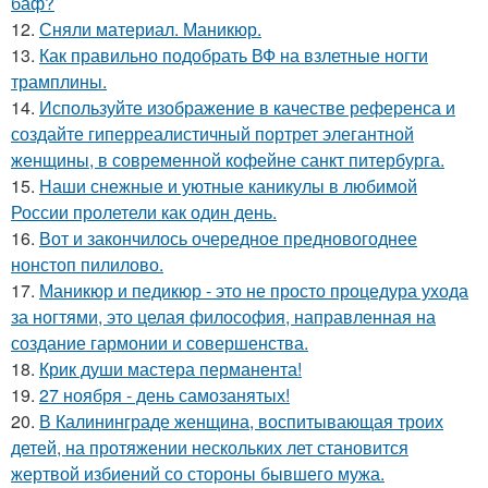
баф?
12.
Сняли материал. Маникюр.
13.
Как правильно подобрать ВФ на взлетные ногти
трамплины.
14.
Используйте изображение в качестве референса и
создайте гиперреалистичный портрет элегантной
женщины, в современной кофейне санкт питербурга.
15.
Наши снежные и уютные каникулы в любимой
России пролетели как один день.
16.
Вот и закончилось очередное предновогоднее
нонстоп пилилово.
17.
Маникюр и педикюр - это не просто процедура ухода
за ногтями, это целая философия, направленная на
создание гармонии и совершенства.
18.
Крик души мастера перманента!
19.
27 ноября - день самозанятых!
20.
В Калининграде женщина, воспитывающая троих
детей, на протяжении нескольких лет становится
жертвой избиений со стороны бывшего мужа.