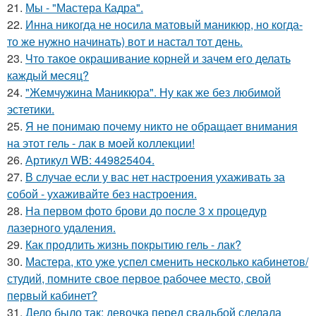
21.
Мы - "Мастера Кадра".
22.
Инна никогда не носила матовый маникюр, но когда-
то же нужно начинать) вот и настал тот день.
23.
Что такое окрашивание корней и зачем его делать
каждый месяц?
24.
"Жемчужина Маникюра". Ну как же без любимой
эстетики.
25.
Я не понимаю почему никто не обращает внимания
на этот гель - лак в моей коллекции!
26.
Артикул WB: 449825404.
27.
В случае если у вас нет настроения ухаживать за
собой - ухаживайте без настроения.
28.
На первом фото брови до после 3 х процедур
лазерного удаления.
29.
Как продлить жизнь покрытию гель - лак?
30.
Мастера, кто уже успел сменить несколько кабинетов/
студий, помните свое первое рабочее место, свой
первый кабинет?
31.
Дело было так: девочка перед свадьбой сделала