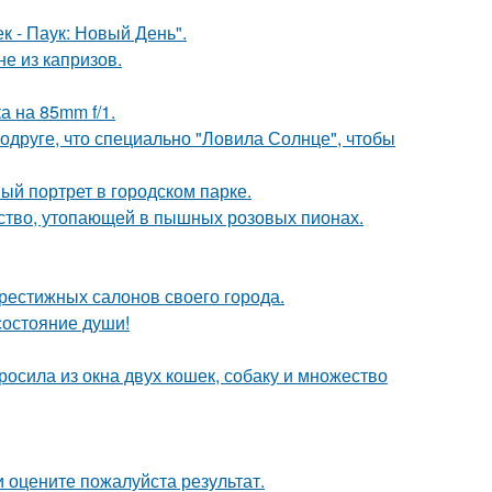
к - Паук: Новый День".
не из капризов.
а на 85mm f/1.
друге, что специально "Ловила Солнце", чтобы
й портрет в городском парке.
тво, утопающей в пышных розовых пионах.
рестижных салонов своего города.
 состояние души!
осила из окна двух кошек, собаку и множество
 оцените пожалуйста результат.