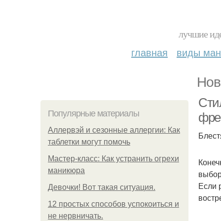
лучшие иде
главная
виды ма
Нов
Сти
Популярные материалы
фре
Аллервэй и сезонные аллергии: Как
Блест
таблетки могут помочь
Мастер-класс: Как устранить огрехи
Конеч
маникюра
выбор
Если 
Девочки! Вот такая ситуация.
востр
12 простых способов успокоиться и
не нервничать.