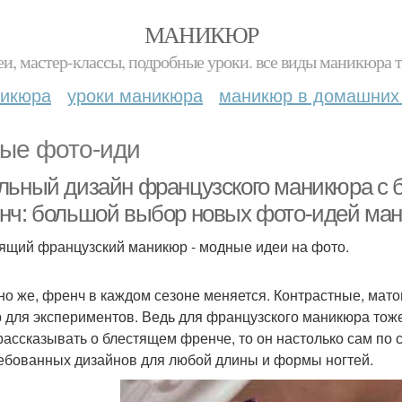
МАНИКЮР
и, мастер-классы, подробные уроки. все виды маникюра т
никюра
уроки маникюра
маникюр в домашних
ые фото-иди
льный дизайн французского маникюра с 
нч: большой выбор новых фото-идей ма
ящий французский маникюр - модные идеи на фото.
но же, френч в каждом сезоне меняется. Контрастные, мат
 для экспериментов. Ведь для французского маникюра тоже 
рассказывать о блестящем френче, то он настолько сам по 
ебованных дизайнов для любой длины и формы ногтей.