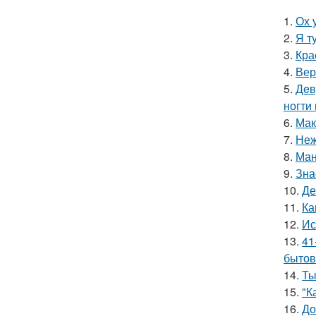
1.
Ох 
2.
Я т
3.
Кра
4.
Вер
5.
Дeв
ногти
6.
Мак
7.
Неж
8.
Ман
9.
Зна
10.
Де
11.
Ка
12.
Ис
13.
41
бытов
14.
Ты
15.
"К
16.
До