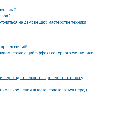
еченным?
кюра?
оточиться на двух вещах: мастерстве техники
х приключений!
ивом, создающий эффект северного сияния или
й переход от нежного сиреневого оттенка у
инимать решения вместе, советоваться перед