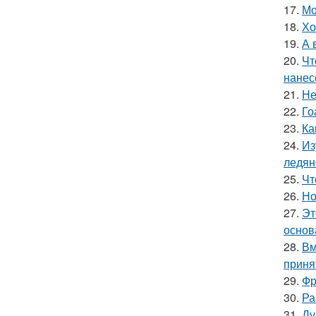
17.
Мо
18.
Хо
19.
А 
20.
Чт
нанес
21.
Не
22.
Го
23.
Ка
24.
Из
ледян
25.
Чт
26.
Но
27.
Эт
основ
28.
Вм
приня
29.
Фр
30.
Ра
31.
Ду