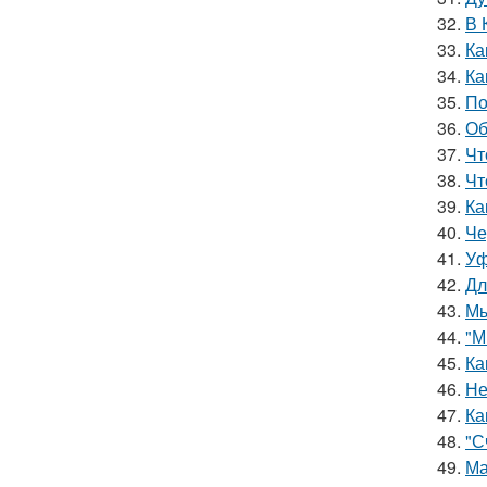
32.
В 
33.
Ка
34.
Ка
35.
По
36.
Об
37.
Чт
38.
Чт
39.
Ка
40.
Че
41.
Уф
42.
Дл
43.
Мы
44.
"М
45.
Ка
46.
Не
47.
Ка
48.
"С
49.
Ма