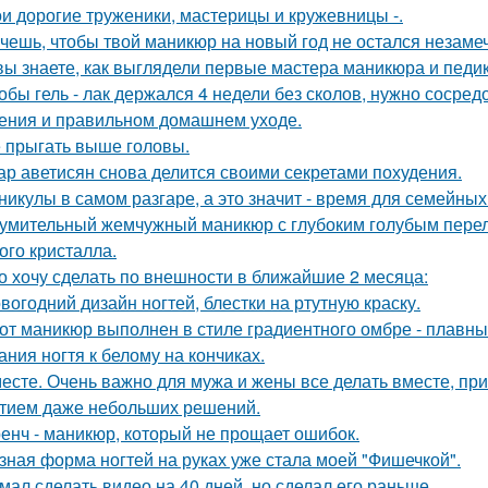
и дорогие труженики, мастерицы и кружевницы -.
чешь, чтобы твой маникюр на новый год не остался незам
вы знаете, как выглядели первые мастера маникюра и педи
обы гель - лак держался 4 недели без сколов, нужно сосред
ения и правильном домашнем уходе.
 прыгать выше головы.
ар аветисян снова делится своими секретами похудения.
никулы в самом разгаре, а это значит - время для семейны
умительный жемчужный маникюр с глубоким голубым перел
ого кристалла.
о хочу сделать по внешности в ближайшие 2 месяца:
вогодний дизайн ногтей, блестки на ртутную краску.
от маникюр выполнен в стиле градиентного омбре - плавны
ания ногтя к белому на кончиках.
есте. Очень важно для мужа и жены все делать вместе, пр
тием даже небольших решений.
енч - маникюр, который не прощает ошибок.
зная форма ногтей на руках уже стала моей "Фишечкой".
мал сделать видео на 40 дней, но сделал его раньше.