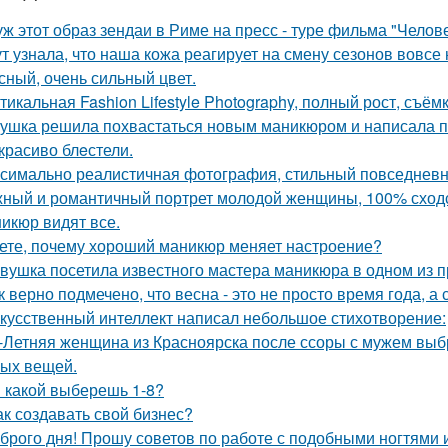
уж этот образ зендаи в Риме на пресс - туре фильма "Челове
ут узнала, что наша кожа реагирует на смену сезонов вовсе 
сный, очень сильный цвет.
тикальная Fashion Lifestyle Photography, полный рост, съёмк
ушка решила похвастаться новым маникюром и написала по
 красиво блeстели.
симально реалистичная фотография, стильный повседневны
ный и романтичный портрет молодой женщины, 100% сходс
икюр видят все.
ете, почему хороший маникюр меняет настроение?
вушка посетила известного мастера маникюра в одном из п
к верно подмечено, что весна - это не просто время года, а
кусственный интеллект написал небольшое стихотворение:
-Летняя женщина из Красноярска после ссоры с мужем выбр
ых вещей.
 какой выберешь 1-8?
ак создавать свой бизнес?
брого дня! Прошу советов по работе с подобными ногтями и