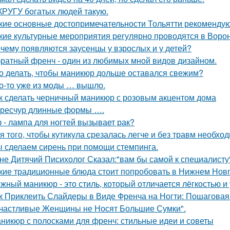
КРУГУ богатых людей такую.
кие основные достопримечательности Тольятти рекомендую
кие культурные мероприятия регулярно проводятся в Воро
чему появляются заусенцы у взрослых и у детей?
ратный френч - один из любимых мной видов дизайном.
о делать, чтобы маникюр дольше оставался свежим?
о-то уже из моды … вышло.
к сделать черничный маникюр с розовым акцентом дома
ресчур длинные формы ….
 - лампа для ногтей вызывает рак?
я того, чтобы кутикула срезалась легче и без травм необх
 сделаем сирень при помощи стемпинга.
не Дитячий Писихолог Сказал:"вам бы самой к специалисту"
кие традиционные блюда стоит попробовать в Нижнем Нов
жный маникюр - это стиль, который отличается лёгкостью и
к Приклеить Слайдеры в Виде Френча на Ногти: Пошаговая
частливые Женщины не Носят Большие Сумки".
никюр с полосками для френч: стильные идеи и советы