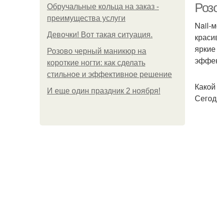
Роз
Обручальные кольца на заказ -
преимущества услуги
Nail-
Девочки! Вот такая ситуация.
краси
яркие
Розово черный маникюр на
эффек
короткие ногти: как сделать
стильное и эффективное решение
Какой
И еще один праздник 2 ноября!
Сегод