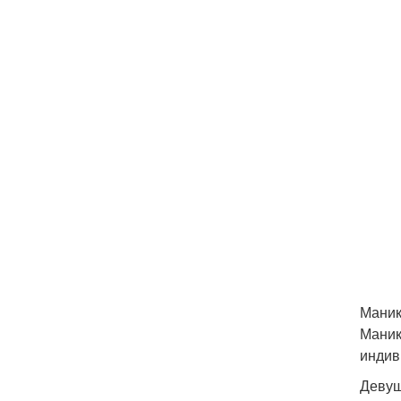
Маник
Маник
индив
Девуш