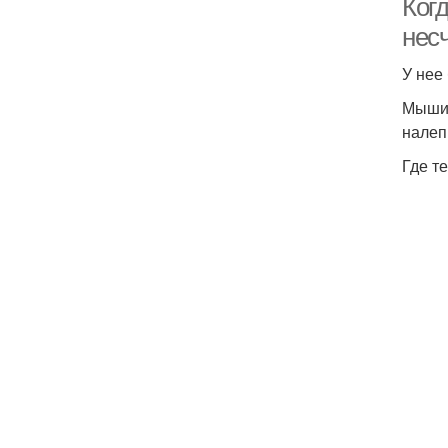
Когд
нес
У нее
Мыши 
налеп
Где т