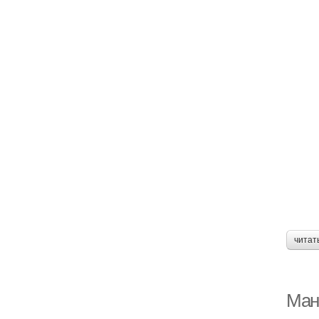
читат
Ман