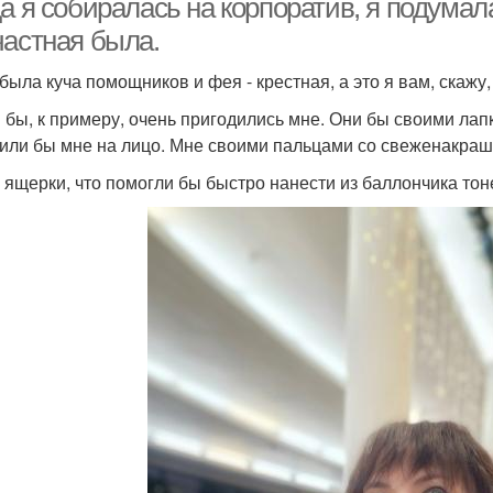
а я собиралась на корпоратив, я подумала
частная была.
 была куча помощников и фея - крестная, а это я вам, скажу,
бы, к примеру, очень пригодились мне. Они бы своими лап
или бы мне на лицо. Мне своими пальцами со свеженакраш
е ящерки, что помогли бы быстро нанести из баллончика то