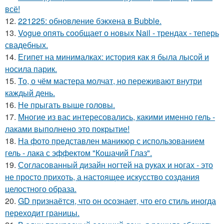
всё!
12.
221225: обновление бэкхена в Bubble.
13.
Vogue опять сообщает о новых Nail - трендах - теперь
свадебных.
14.
Египет на минималках: история как я была лысой и
носила парик.
15.
То, о чём мастера молчат, но переживают внутри
каждый день.
16.
Не прыгать выше головы.
17.
Многие из вас интересовались, какими именно гель -
лаками выполнено это покрытие!
18.
На фото представлен маникюр с использованием
гель - лака с эффектом "Кошачий Глаз".
19.
Согласованный дизайн ногтей на руках и ногах - это
не просто прихоть, а настоящее искусство создания
целостного образа.
20.
GD признаётся, что он осознает, что его стиль иногда
переходит границы.