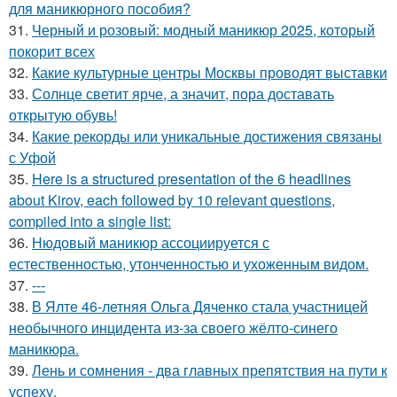
для маникюрного пособия?
31.
Черный и розовый: модный маникюр 2025, который
покорит всех
32.
Какие культурные центры Москвы проводят выставки
33.
Солнце светит ярче, а значит, пора доставать
открытую обувь!
34.
Какие рекорды или уникальные достижения связаны
с Уфой
35.
Here is a structured presentation of the 6 headlines
about Kirov, each followed by 10 relevant questions,
compiled into a single list:
36.
Нюдовый маникюр ассоциируется с
естественностью, утонченностью и ухоженным видом.
37.
---
38.
В Ялте 46-летняя Ольга Дяченко стала участницей
необычного инцидента из-за своего жёлто-синего
маникюра.
39.
Лень и сомнения - два главных препятствия на пути к
успеху.