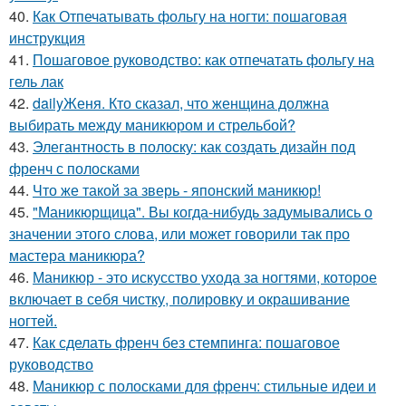
40.
Как Отпечатывать фольгу на ногти: пошаговая
инструкция
41.
Пошаговое руководство: как отпечатать фольгу на
гель лак
42.
dailyЖеня. Кто сказал, что женщина должна
выбирать между маникюром и стрельбой?
43.
Элегантность в полоску: как создать дизайн под
френч с полосками
44.
Что же такой за зверь - японский маникюр!
45.
"Маникюрщица". Вы когда-нибудь задумывались о
значении этого слова, или может говорили так про
мастера маникюра?
46.
Маникюр - это искусство ухода за ногтями, которое
включает в себя чистку, полировку и окрашивание
ногтей.
47.
Как сделать френч без стемпинга: пошаговое
руководство
48.
Маникюр с полосками для френч: стильные идеи и