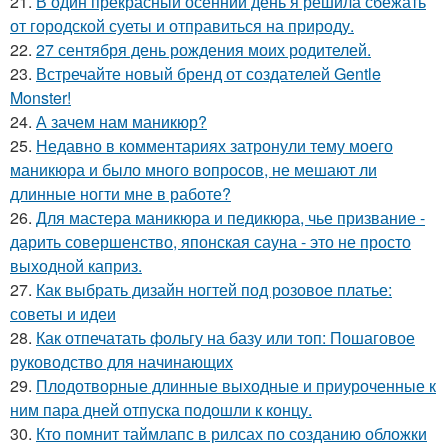
21.
В один прекрасный осенний день я решила сбежать
от городской суеты и отправиться на природу.
22.
27 сентября день рождения моих родителей.
23.
Встречайте новый бренд от создателей Gentle
Monster!
24.
А зачем нам маникюр?
25.
Недавно в комментариях затронули тему моего
маникюра и было много вопросов, не мешают ли
длинные ногти мне в работе?
26.
Для мастера маникюра и педикюра, чье призвание -
дарить совершенство, японская сауна - это не просто
выходной каприз.
27.
Как выбрать дизайн ногтей под розовое платье:
советы и идеи
28.
Как отпечатать фольгу на базу или топ: Пошаговое
руководство для начинающих
29.
Плодотворные длинные выходные и приуроченные к
ним пара дней отпуска подошли к концу.
30.
Кто помнит таймлапс в рилсах по созданию обложки