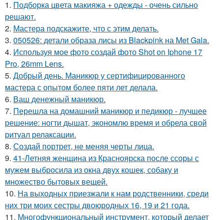
1.
Подборка цвета макияжа + одежды - очень сильно
решают.
2.
Мастера подскажите, что с этим делать.
3.
050526: детали образа лисы из Blackpink на Met Gala.
4.
Используя мое фото создай фото Shot on Iphone 17
Pro, 26mm Lens.
5.
Добрый день. Маникюр у сертифицированного
мастера с опытом более пяти лет делала.
6.
Ваш денежный маникюр.
7.
Перешла на домашний маникюр и педикюр - лучшее
решение: ногти дышат, экономлю время и обрела свой
ритуал релаксации.
8.
Создай портрет, не меняя черты лица.
9.
41-Летняя женщина из Красноярска после ссоры с
мужем выбросила из окна двух кошек, собаку и
множество бытовых вещей.
10.
На выходных приезжали к нам родственники, среди
них три моих сестры двоюродных 16, 19 и 21 года.
11.
Многофункциональный инструмент, который делает