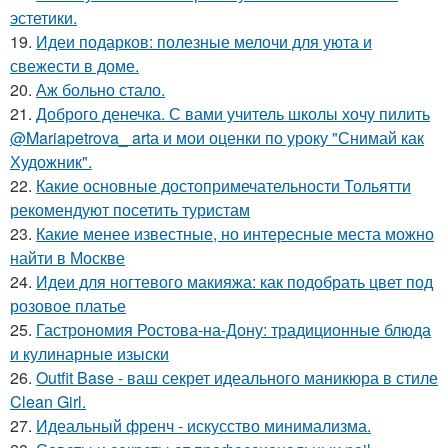
эстетики.
19.
Идеи подарков: полезные мелочи для уюта и
свежести в доме.
20.
Аж больно стало.
21.
Доброго денечка. С вами учитель школы хочу пилить
@Mariapetrova_ artа и мои оценки по уроку "Снимай как
Художник".
22.
Какие основные достопримечательности Тольятти
рекомендуют посетить туристам
23.
Какие менее известные, но интересные места можно
найти в Москве
24.
Идеи для ногтевого макияжа: как подобрать цвет под
розовое платье
25.
Гастрономия Ростова-на-Дону: традиционные блюда
и кулинарные изыски
26.
Outfit Base - ваш секрет идеального маникюра в стиле
Clean Girl.
27.
Идеальный френч - искусство минимализма.