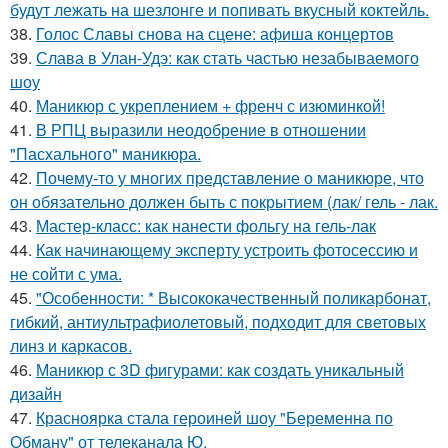
будут лежать на шезлонге и попивать вкусный коктейль.
38.
Голос Славы снова на сцене: афиша концертов
39.
Слава в Улан-Удэ: как стать частью незабываемого
шоу
40.
Маникюр с укреплением + френч с изюминкой!
41.
В РПЦ выразили неодобрение в отношении
"Пасхального" маникюра.
42.
Почему-то у многих представление о маникюре, что
он обязательно должен быть с покрытием (лак/ гель - лак.
43.
Мастер-класс: как нанести фольгу на гель-лак
44.
Как начинающему эксперту устроить фотосессию и
не сойти с ума.
45.
"Особенности: * Высококачественный поликарбонат,
гибкий, антиультрафиолетовый, подходит для световых
линз и каркасов.
46.
Маникюр с 3D фигурами: как создать уникальный
дизайн
47.
Красноярка стала героиней шоу "Беременна по
Обману" от телеканала Ю.