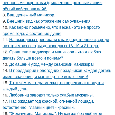
неоновыми акцентами (фиолетово - розовые линии,
лёгкий киберпанк вайб.
8.
Ваш денежный маникюр.
9.
Внешний вид как отражение самоуважения.
10.
Как верно подмечено, что весна - это не просто
время года, а состояние души!
11.
На выходных приезжали к нам родственники, среди
них три моих сестры двоюродных 16, 19 и 21 года.
12.
Сравнение педикюра и маникюра - что я люблю
делать больше всего и почему?
13.
Домашний уход между сеансами маникюра!
14.
В преддверии новогодних праздников каждая деталь
имеет значение, и маникюр - не исключение!
15.
То, о чём мастера молчат, но переживают внутри
каждый день.
16.
Любовниц заводят только слабые мужчины.
17.
Нас ожидает год красной, огненной лошади,
естественно, главный цвет - красный.
18.
"Жемчужина Маникюра". Ну как же без любимой