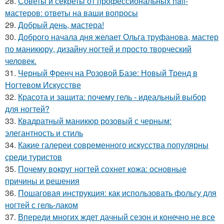
28.
Советы и секреты от профессиональных nail-
мастеров: ответы на ваши вопросы
29.
Добрый день, мастера!
30.
Доброго начала дня желает Ольга труфанова, мастер
по маникюру, дизайну ногтей и просто творческий
человек.
31.
Черный Френч на Розовой Базе: Новый Тренд в
Ногтевом Искусстве
32.
Красота и защита: почему гель - идеальный выбор
для ногтей?
33.
Квадратный маникюр розовый с черным:
элегантность и стиль
34.
Какие галереи современного искусства популярны
среди туристов
35.
Почему вокруг ногтей сохнет кожа: основные
причины и решения
36.
Пошаговая инструкция: как использовать фольгу для
ногтей с гель-лаком
37.
Впереди многих ждет дачный сезон и конечно не все